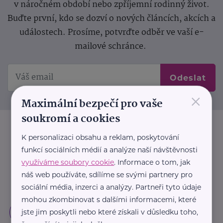
v náročném období nebo zpříjemní rodinný život.
Buďte první, kdo se dozví o nových článcích, akcích a
událostech. Prosíme, potvrďte odběr ve vaší e-
mailové schránce.
Odeslat
×
Maximální bezpečí pro vaše
soukromí a cookies
K personalizaci obsahu a reklam, poskytování
funkcí sociálních médií a analýze naší návštěvnosti
využíváme soubory cookie
. Informace o tom, jak
náš web používáte, sdílíme se svými partnery pro
sociální média, inzerci a analýzy. Partneři tyto údaje
mohou zkombinovat s dalšími informacemi, které
jste jim poskytli nebo které získali v důsledku toho,