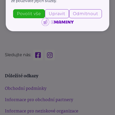
že používáte jejich služby.
Povolit vše
Upravit
Odmítnout
Sledujte nás:
Důležité odkazy
Obchodní podmínky
Informace pro obchodní partnery
Informace pro neziskové organizace