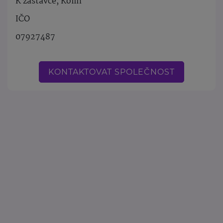
K zastávce, Kolín
IČO
07927487
KONTAKTOVAT SPOLEČNOST