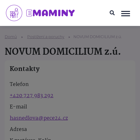
Domů
Postižení a poruchy
NOVUM DOMICILIUM z.ú.
NOVUM DOMICILIUM z.ú.
Kontakty
Telefon
+420 727 983 292
E-mail
hasnedlova@pece24.cz
Adresa