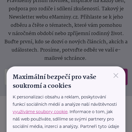
Pravidelný přísun novinek, inspirace na každý den,
podpora pro rodiče i sdílení zkušeností. Takový je
Newsletter webu eMaminy.cz. Přihlaste se k jeho
odběru a čtěte o tématech, které vám pomohou
v náročném období nebo zpříjemní rodinný život.
Buďte první, kdo se dozví o nových článcích, akcích a
událostech. Prosíme, potvrďte odběr ve vaší e-
mailové schránce.
×
Maximální bezpečí pro vaše
Odeslat
soukromí a cookies
K personalizaci obsahu a reklam, poskytování
funkcí sociálních médií a analýze naší návštěvnosti
využíváme soubory cookie
. Informace o tom, jak
náš web používáte, sdílíme se svými partnery pro
sociální média, inzerci a analýzy. Partneři tyto údaje