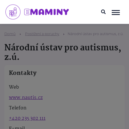
Domů
Postižení a poruchy
Národní ústav pro autismus, z.ú.
Národní ústav pro autismus,
z.ú.
Kontakty
Web
www.nautis.cz
Telefon
+420 235 302 111
E-mail