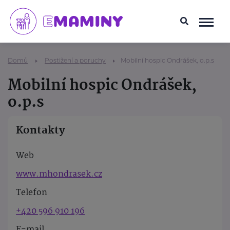
Domů
Postižení a poruchy
Mobilní hospic Ondrášek, o.p.s
Mobilní hospic Ondrášek,
o.p.s
Kontakty
Web
www.mhondrasek.cz
Telefon
+420 596 910 196
E-mail