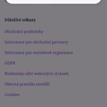
Sledujte nás:
Důležité odkazy
Obchodní podmínky
Informace pro obchodní partnery
Informace pro neziskové organizace
GDPR
Podmínky užití webových stránek
Obecná pravidla soutěží
Cookies