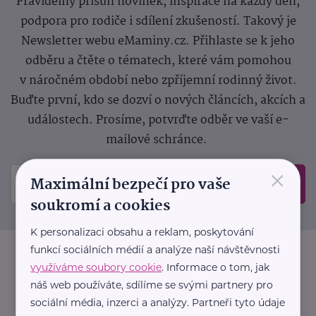
Pravidelný přísun novinek, inspirace na každý den,
podpora pro rodiče i sdílení zkušeností. Takový je
Newsletter webu eMaminy.cz. Přihlaste se k jeho
odběru a čtěte o tématech, které vám pomohou
v náročném období nebo zpříjemní rodinný život.
Buďte první, kdo se dozví o nových článcích, akcích a
událostech. Prosíme, potvrďte odběr ve vaší e-
mailové schránce.
×
Maximální bezpečí pro vaše
Odeslat
soukromí a cookies
K personalizaci obsahu a reklam, poskytování
funkcí sociálních médií a analýze naší návštěvnosti
využíváme soubory cookie
. Informace o tom, jak
náš web používáte, sdílíme se svými partnery pro
sociální média, inzerci a analýzy. Partneři tyto údaje