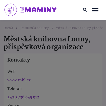
Domů
Postižení a poruchy
Městská knihovna Louny, příspěvk
Městská knihovna Louny,
příspěvková organizace
Kontakty
Web
www.mkl.cz
Telefon
+420 736 645 912
E-mail