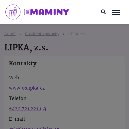
Domů
Postižení a poruchy
LIPKA, z.s.
LIPKA, z.s.
Kontakty
Web
www.oslipka.cz
Telefon
+420 721 221 153
E-mail