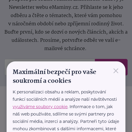
Newsletter webu eMaminy.cz. Přihlaste se k jeho
odběru a čtěte o tématech, které vám pomohou
v náročném období nebo zpříjemní rodinný život.
Buďte první, kdo se dozví o nových článcích, akcích a
událostech. Prosíme, potvrďte odběr ve vaší e-
mailové schránce.
×
Odeslat
Maximální bezpečí pro vaše
soukromí a cookies
K personalizaci obsahu a reklam, poskytování
funkcí sociálních médií a analýze naší návštěvnosti
využíváme soubory cookie
. Informace o tom, jak
náš web používáte, sdílíme se svými partnery pro
sociální média, inzerci a analýzy. Partneři tyto údaje
mohou zkombinovat s dalšími informacemi, které