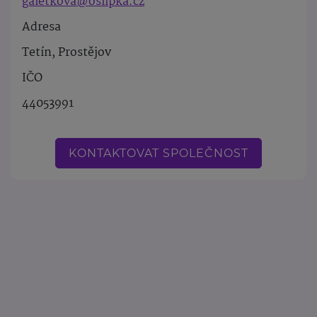
galetkova@oslipka.cz
Adresa
Tetín, Prostějov
IČO
44053991
KONTAKTOVAT SPOLEČNOST