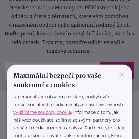
Newsletter webu eMaminy.cz. Přihlaste se k jeho
odběru a čtěte o tématech, které vám pomohou
v náročném období nebo zpříjemní rodinný život.
Buďte první, kdo se dozví o nových článcích, akcích a
událostech. Prosíme, potvrďte odběr ve vaší e-
mailové schránce.
×
Odeslat
Maximální bezpečí pro vaše
soukromí a cookies
K personalizaci obsahu a reklam, poskytování
funkcí sociálních médií a analýze naší návštěvnosti
využíváme soubory cookie
. Informace o tom, jak
náš web používáte, sdílíme se svými partnery pro
sociální média, inzerci a analýzy. Partneři tyto údaje
mohou zkombinovat s dalšími informacemi, které