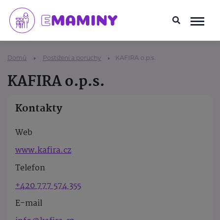
Domů
Postižení a poruchy
KAFIRA o.p.s.
KAFIRA o.p.s.
Kontakty
Web
www.kafira.cz
Telefon
+420 777 574 355
E-mail