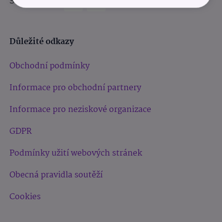
Sledujte nás:
Důležité odkazy
Obchodní podmínky
Informace pro obchodní partnery
Informace pro neziskové organizace
GDPR
Podmínky užití webových stránek
Obecná pravidla soutěží
Cookies