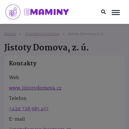
Domů
Postižení a poruchy
Jistoty Domova, z. ú.
Jistoty Domova, z. ú.
Kontakty
Web
www.jistotydomova.cz
Telefon
+420 728 985 457
E-mail