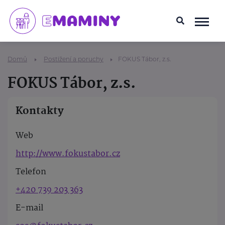
Domů
Postižení a poruchy
FOKUS Tábor, z.s.
FOKUS Tábor, z.s.
Kontakty
Web
http://www.fokustabor.cz
Telefon
+420 739 203 363
E-mail