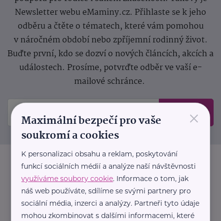
Newsletter webu eMaminy.cz. Přihlaste se k jeho
odběru a čtěte o tématech, které vám pomohou
v náročném období nebo zpříjemní rodinný život.
Buďte první, kdo se dozví o nových článcích, akcích a
událostech. Prosíme, potvrďte odběr ve vaší e-
mailové schránce.
×
Odeslat
Maximální bezpečí pro vaše
soukromí a cookies
K personalizaci obsahu a reklam, poskytování
funkcí sociálních médií a analýze naší návštěvnosti
využíváme soubory cookie
. Informace o tom, jak
náš web používáte, sdílíme se svými partnery pro
sociální média, inzerci a analýzy. Partneři tyto údaje
mohou zkombinovat s dalšími informacemi, které