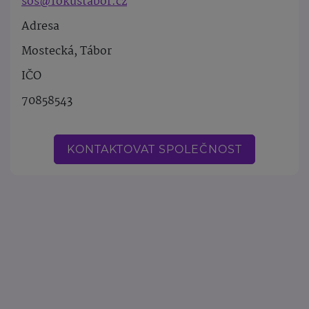
sos@fokustabor.cz
Adresa
Mostecká, Tábor
IČO
70858543
KONTAKTOVAT SPOLEČNOST