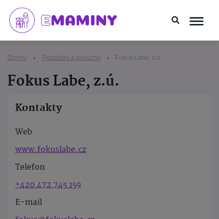
Domů
Postižení a poruchy
Fokus Labe, z.ú.
Fokus Labe, z.ú.
Kontakty
Web
www.fokuslabe.cz
Telefon
+420 472 745 159
E-mail