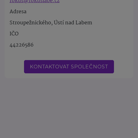
fokus@fokuslabe.cz
Adresa
Stroupežnického, Ústí nad Labem
IČO
44226586
KONTAKTOVAT SPOLEČNOST