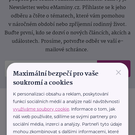
Newsletter webu eMaminy.cz. Přihlaste se k jeho
odběru a čtěte o tématech, které vám pomohou
v náročném období nebo zpříjemní rodinný život.
Buďte první, kdo se dozví o nových článcích, akcích a
událostech. Prosíme, potvrďte odběr ve vaší e-
mailové schránce.
×
Odeslat
Maximální bezpečí pro vaše
soukromí a cookies
K personalizaci obsahu a reklam, poskytování
funkcí sociálních médií a analýze naší návštěvnosti
využíváme soubory cookie
. Informace o tom, jak
náš web používáte, sdílíme se svými partnery pro
sociální média, inzerci a analýzy. Partneři tyto údaje
mohou zkombinovat s dalšími informacemi, které