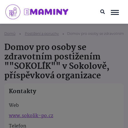
Domů
Postižení a poruchy
Domov pro osoby se zdravotním po
Domov pro osoby se
zdravotním postižením
""SOKOLÍK"" v Sokolově,
příspěvková organizace
Kontakty
Web
www.sokolik-po.cz
Telefon