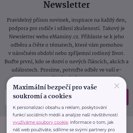
Newsletter
Pravidelný přísun novinek, inspirace na každý den,
podpora pro rodiče i sdílení zkušeností. Takový je
Newsletter webu eMaminy.cz. Přihlaste se k jeho
odběru a čtěte o tématech, které vám pomohou
v náročném období nebo zpříjemní rodinný život.
Buďte první, kdo se dozví o nových článcích, akcích a
událostech. Prosíme, potvrďte odběr ve vaší e-
mailové schránce.
×
Maximální bezpečí pro vaše
soukromí a cookies
Odeslat
K personalizaci obsahu a reklam, poskytování
funkcí sociálních médií a analýze naší návštěvnosti
využíváme soubory cookie
. Informace o tom, jak
náš web používáte, sdílíme se svými partnery pro