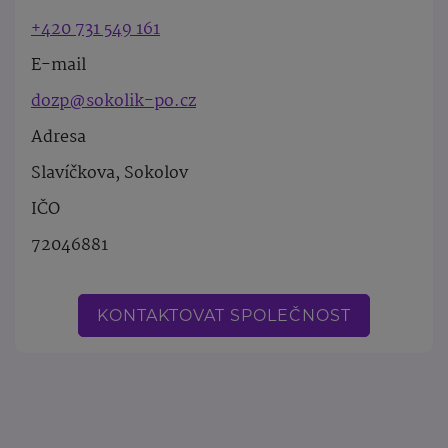
+420 731 549 161
E-mail
dozp@sokolik-po.cz
Adresa
Slavíčkova, Sokolov
IČO
72046881
KONTAKTOVAT SPOLEČNOST