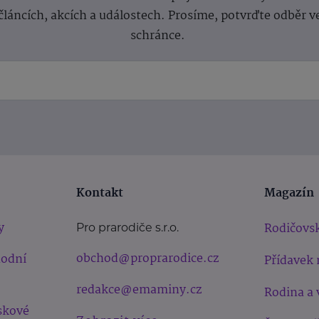
článcích, akcích a událostech. Prosíme, potvrďte odběr v
schránce.
Kontakt
Magazín
y
Rodičovsk
Pro prarodiče s.r.o.
obchod@proprarodice.cz
hodní
Přídavek 
redakce@emaminy.cz
Rodina a 
skové