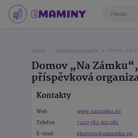
Domů
Postižení a poruchy
Domov „Na Zá
Domov „Na Zámku“
příspěvková organiz
Kontakty
Web
www.nazamku.eu
Telefon
+420 582 302 081
E-mail
ekonom@nazamku.eu