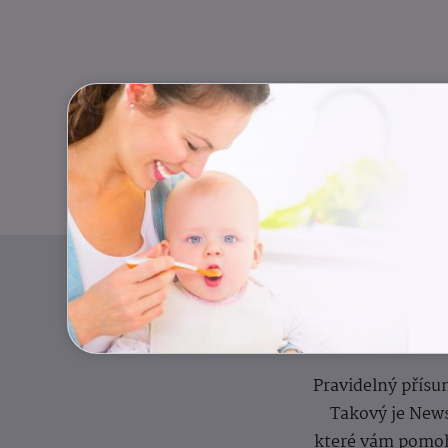
Pravidelný přísun
Takový je News
které vám pomoh