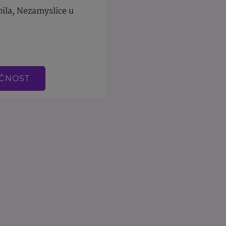
ila, Nezamyslice u
EČNOST