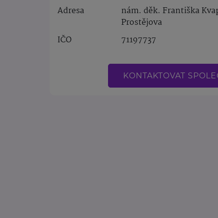
Adresa
nám. děk. Františka Kvap
Prostějova
IČO
71197737
KONTAKTOVAT SPOL