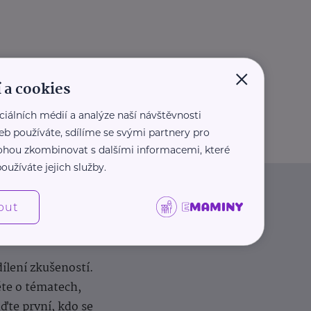
×
 a cookies
ciálních médií a analýze naší návštěvnosti
eb používáte, sdílíme se svými partnery pro
 mohou zkombinovat s dalšími informacemi, které
oužíváte jejich služby.
out
dílení zkušeností.
ěte o tématech,
te první, kdo se