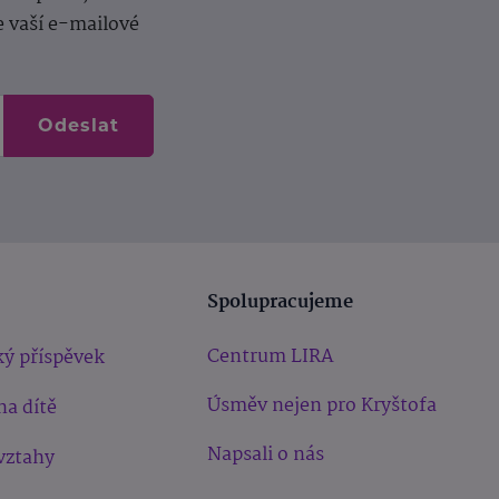
e vaší e-mailové
Odeslat
Spolupracujeme
Centrum LIRA
ý příspěvek
Úsměv nejen pro Kryštofa
na dítě
Napsali o nás
vztahy