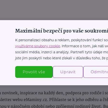
Maximální bezpečí pro vaše soukromí
K personalizaci obsahu a reklam, poskytování funkcí so
využíváme soubory cookie
. Informace o tom, jak náš w
sociální média, inzerci a analýzy. Partneři tyto údaje
jste jim poskytli nebo které získali v důsledku toho, že p
Povolit vše
Upravit
Odmítn
Newsletter
 novinek, inspirace na každý den, podpora pro rodiče i s
letter webu eMaminy.cz. Přihlaste se k jeho odběru a čt
ou v náročném období nebo zpříjemní rodinný život. Buď