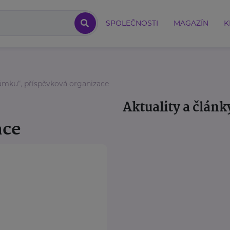
SPOLEČNOSTI
MAGAZÍN
K
mku“, příspěvková organizace
,
Aktuality a článk
ace