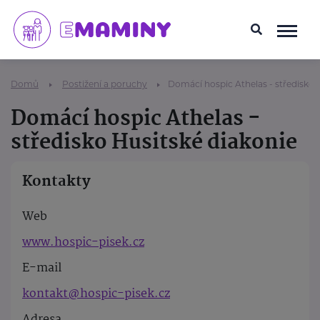
Domů
Postižení a poruchy
Domácí hospic Athelas - středisko 
Domácí hospic Athelas -
středisko Husitské diakonie
Kontakty
Web
www.hospic-pisek.cz
E-mail
kontakt@hospic-pisek.cz
Adresa