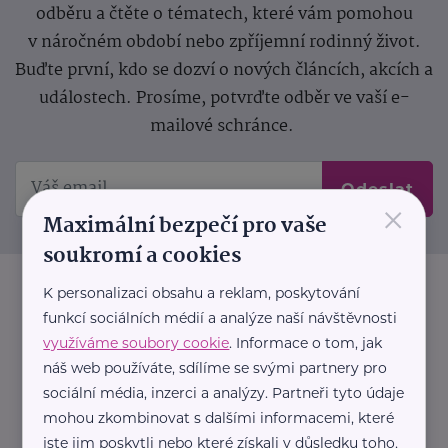
odběru a čtěte o tématech, které vám pomohou
v náročném období nebo zpříjemní rodinný život.
Buďte první, kdo se dozví o nových článcích, akcích a
událostech. Prosíme, potvrďte odběr ve vaší e-
mailové schránce.
Odeslat
×
Maximální bezpečí pro vaše
soukromí a cookies
K personalizaci obsahu a reklam, poskytování
funkcí sociálních médií a analýze naší návštěvnosti
využíváme soubory cookie
. Informace o tom, jak
náš web používáte, sdílíme se svými partnery pro
sociální média, inzerci a analýzy. Partneři tyto údaje
mohou zkombinovat s dalšími informacemi, které
jste jim poskytli nebo které získali v důsledku toho,