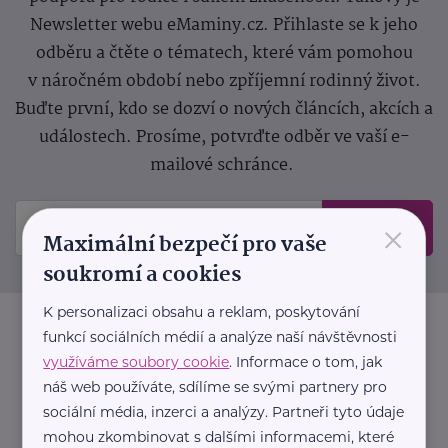
Newsletter webu eMaminy.cz. Přihlaste se k jeho
odběru a čtěte o tématech, které vám pomohou
v náročném období nebo zpříjemní rodinný život.
Buďte první, kdo se dozví o nových článcích, akcích a
událostech. Prosíme, potvrďte odběr ve vaší e-
mailové schránce.
×
Odeslat
Maximální bezpečí pro vaše
soukromí a cookies
K personalizaci obsahu a reklam, poskytování
funkcí sociálních médií a analýze naší návštěvnosti
využíváme soubory cookie
. Informace o tom, jak
náš web používáte, sdílíme se svými partnery pro
sociální média, inzerci a analýzy. Partneři tyto údaje
mohou zkombinovat s dalšími informacemi, které