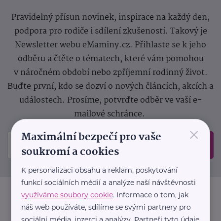
Pravidelný přísun novinek, inspirace na každý den,
podpora pro rodiče i sdílení zkušeností. Takový je
Newsletter webu eMaminy.cz. Přihlaste se k jeho
odběru a čtěte o tématech, které vám pomohou
v náročném období nebo zpříjemní rodinný život.
Buďte první, kdo se dozví o nových článcích, akcích a
událostech. Prosíme, potvrďte odběr ve vaší e-
mailové schránce.
×
Maximální bezpečí pro vaše
Odeslat
soukromí a cookies
K personalizaci obsahu a reklam, poskytování
funkcí sociálních médií a analýze naší návštěvnosti
využíváme soubory cookie
. Informace o tom, jak
náš web používáte, sdílíme se svými partnery pro
sociální média, inzerci a analýzy. Partneři tyto údaje