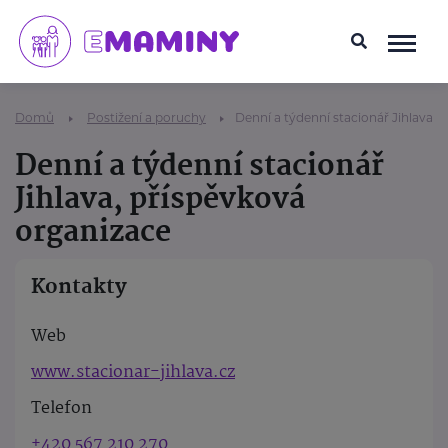
Domů
Postižení a poruchy
Denní a týdenní stacionář Jihlava, 
Denní a týdenní stacionář
Jihlava, příspěvková
organizace
Kontakty
Web
www.stacionar-jihlava.cz
Telefon
+420 567 210 270