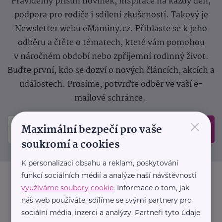
Pravidelný přísun novinek, inspirace na každý den,
podpora pro rodiče i sdílení zkušeností. Takový je
Newsletter webu eMaminy.cz. Přihlaste se k jeho
odběru a čtěte o tématech, které vám pomohou
v náročném období nebo zpříjemní rodinný život.
Buďte první, kdo se dozví o nových článcích, akcích a
událostech. Prosíme, potvrďte odběr ve vaší e-
mailové schránce.
×
Maximální bezpečí pro vaše
Odeslat
soukromí a cookies
K personalizaci obsahu a reklam, poskytování
funkcí sociálních médií a analýze naší návštěvnosti
využíváme soubory cookie
. Informace o tom, jak
náš web používáte, sdílíme se svými partnery pro
sociální média, inzerci a analýzy. Partneři tyto údaje