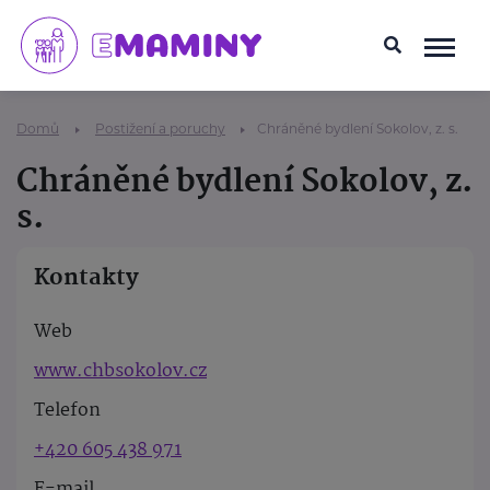
Domů
Postižení a poruchy
Chráněné bydlení Sokolov, z. s.
Chráněné bydlení Sokolov, z.
s.
Kontakty
Web
www.chbsokolov.cz
Telefon
+420 605 438 971
E-mail