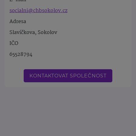
socialni@chbsokolov.cz
Adresa
Slavíčkova, Sokolov
IČO
65528794
KONTAKTOVAT SPOLEČNOST