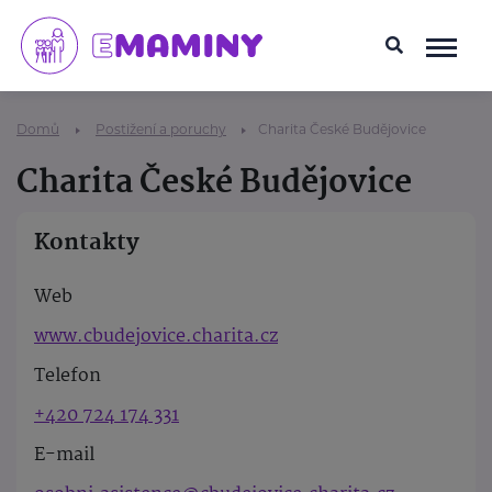
Domů
Postižení a poruchy
Charita České Budějovice
Charita České Budějovice
Kontakty
Web
www.cbudejovice.charita.cz
Telefon
+420 724 174 331
E-mail