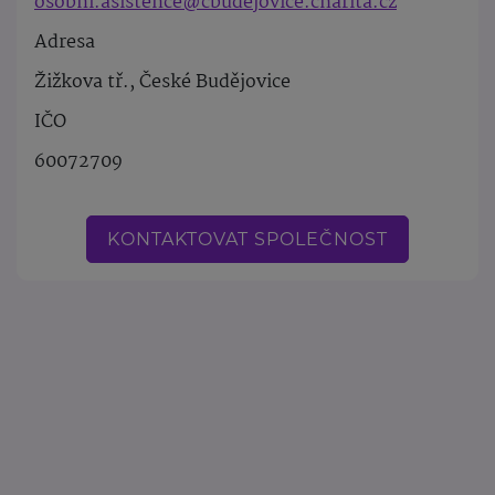
osobni.asistence@cbudejovice.charita.cz
Adresa
Žižkova tř., České Budějovice
IČO
60072709
KONTAKTOVAT SPOLEČNOST