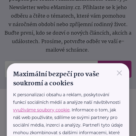
Newsletter webu eMaminy.cz. Přihlaste se k jeho
odběru a čtěte o tématech, které vám pomohou
v náročném období nebo zpříjemní rodinný život.
Buďte první, kdo se dozví o nových článcích, akcích a
událostech. Prosíme, potvrďte odběr ve vaší e-
mailové schránce.
×
Odeslat
Maximální bezpečí pro vaše
soukromí a cookies
K personalizaci obsahu a reklam, poskytování
funkcí sociálních médií a analýze naší návštěvnosti
využíváme soubory cookie
. Informace o tom, jak
náš web používáte, sdílíme se svými partnery pro
sociální média, inzerci a analýzy. Partneři tyto údaje
mohou zkombinovat s dalšími informacemi, které