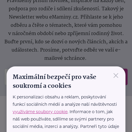
Pravidelný přísun novinek, inspirace na každý den,
podpora pro rodiče i sdílení zkušeností. Takový je
Newsletter webu eMaminy.cz. Přihlaste se k jeho
odběru a čtěte o tématech, které vám pomohou
v náročném období nebo zpříjemní rodinný život.
Buďte první, kdo se dozví o nových článcích, akcích a
událostech. Prosíme, potvrďte odběr ve vaší e-
mailové schránce.
×
Maximální bezpečí pro vaše
Odeslat
soukromí a cookies
K personalizaci obsahu a reklam, poskytování
funkcí sociálních médií a analýze naší návštěvnosti
využíváme soubory cookie
. Informace o tom, jak
náš web používáte, sdílíme se svými partnery pro
sociální média, inzerci a analýzy. Partneři tyto údaje