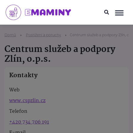
Domů
Postižení a poruchy
Centrum služeb a podpory Zlín, o.p.
Centrum služeb a podpory
Zlín, o.p.s.
Kontakty
Web
www.cspzlin.cz
Telefon
+420 734 706 191
E-mail