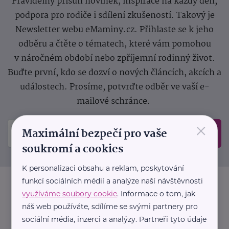
Pravidelný přísun novinek, inspirace na každý den,
podpora pro rodiče i sdílení zkušeností. Takový je
Newsletter webu eMaminy.cz. Přihlaste se k jeho
odběru a čtěte o tématech, které vám pomohou
v náročném období nebo zpříjemní rodinný život.
Buďte první, kdo se dozví o nových článcích, akcích a
událostech. Prosíme, potvrďte odběr ve vaší e-
mailové schránce.
×
Maximální bezpečí pro vaše
Odeslat
soukromí a cookies
K personalizaci obsahu a reklam, poskytování
funkcí sociálních médií a analýze naší návštěvnosti
využíváme soubory cookie
. Informace o tom, jak
náš web používáte, sdílíme se svými partnery pro
sociální média, inzerci a analýzy. Partneři tyto údaje