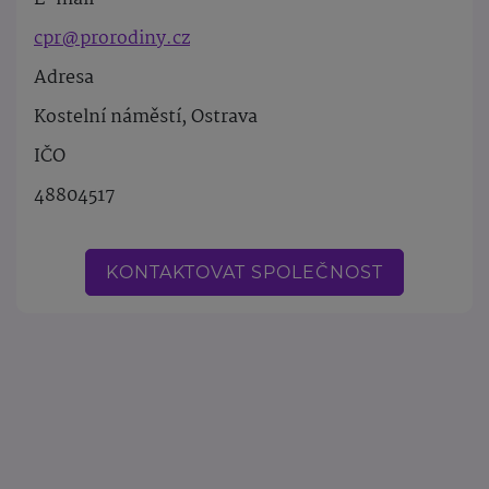
cpr@prorodiny.cz
Adresa
Kostelní náměstí, Ostrava
IČO
48804517
KONTAKTOVAT SPOLEČNOST