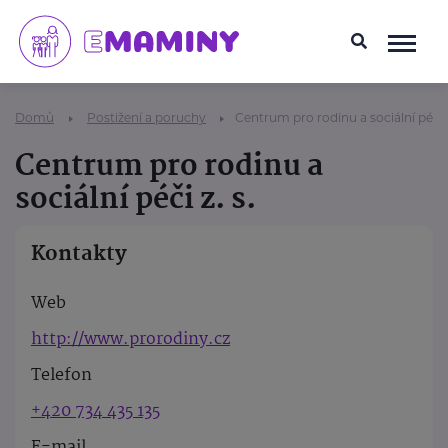
Domů
Postižení a poruchy
Centrum pro rodinu a sociální péči z
Centrum pro rodinu a
sociální péči z. s.
Kontakty
Web
http://www.prorodiny.cz
Telefon
+420 734 435 135
E-mail