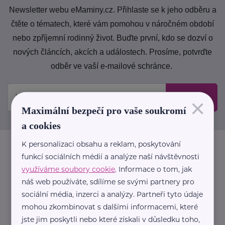
Newsletter webu eMaminy.cz. Přihlaste se k jeho odběru a
čtěte o tématech, které vám pomohou v náročném období
nebo zpříjemní rodinný život. Buďte první, kdo se dozví o
nových článcích, akcích a událostech. Prosíme, potvrďte
odběr ve vaší e-mailové schránce.
Odeslat
×
Maximální bezpečí pro vaše soukromí
a cookies
K personalizaci obsahu a reklam, poskytování
funkcí sociálních médií a analýze naší návštěvnosti
využíváme soubory cookie
. Informace o tom, jak
náš web používáte, sdílíme se svými partnery pro
sociální média, inzerci a analýzy. Partneři tyto údaje
mohou zkombinovat s dalšími informacemi, které
jste jim poskytli nebo které získali v důsledku toho,