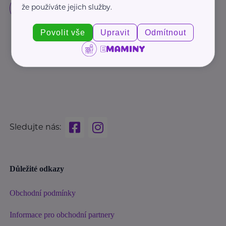
že používáte jejich služby.
Povolit vše
Upravit
Odmítnout
Sledujte nás:
Důležité odkazy
Obchodní podmínky
Informace pro obchodní partnery