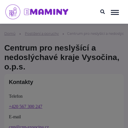
Domů
Postižení a poruchy
Centrum pro neslyšící a nedoslýchav
Centrum pro neslyšící a
nedoslýchavé kraje Vysočina,
o.p.s.
Kontakty
Telefon
+420 567 300 247
E-mail
cnn@cnn-vysocina.cz