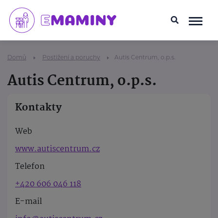
Domů
Postižení a poruchy
Autis Centrum, o.p.s.
Autis Centrum, o.p.s.
Kontakty
Web
www.autiscentrum.cz
Telefon
+420 606 046 118
E-mail