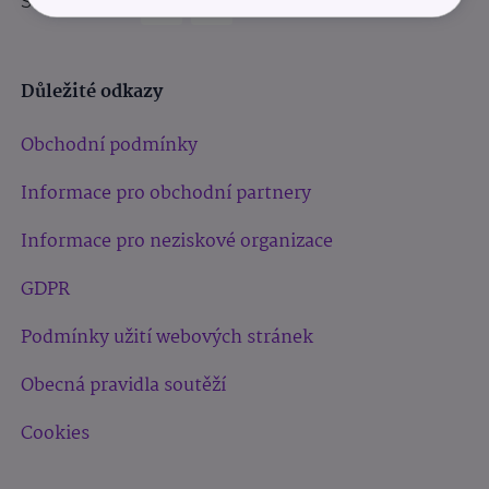
Sledujte nás:
Důležité odkazy
Obchodní podmínky
Informace pro obchodní partnery
Informace pro neziskové organizace
GDPR
Podmínky užití webových stránek
Obecná pravidla soutěží
Cookies