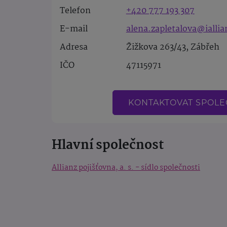
Telefon
+420 777 193 307
E-mail
alena.zapletalova@iallia
Adresa
Žižkova 263/43, Zábřeh
IČO
47115971
KONTAKTOVAT SPOL
Hlavní společnost
Allianz pojišťovna, a. s. - sídlo společnosti