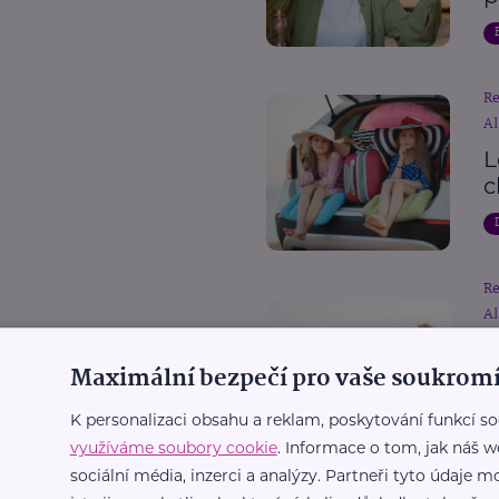
R
Al
L
c
R
Al
D
Maximální bezpečí pro vaše soukromí
p
c
K personalizaci obsahu a reklam, poskytování funkcí so
využíváme soubory cookie
. Informace o tom, jak náš w
sociální média, inzerci a analýzy. Partneři tyto údaje