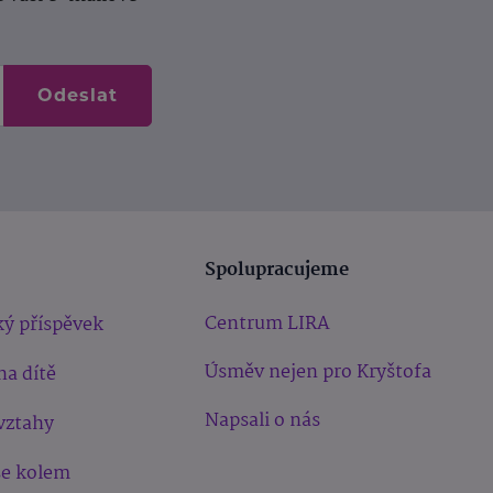
Odeslat
Spolupracujeme
Centrum LIRA
ý příspěvek
Úsměv nejen pro Kryštofa
na dítě
Napsali o nás
vztahy
še kolem