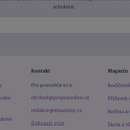
schránce.
Kontakt
Magazín
y
Rodičovsk
Pro prarodiče s.r.o.
obchod@proprarodice.cz
hodní
Přídavek 
redakce@emaminy.cz
Rodina a 
skové
Zobrazit více
Škola a v