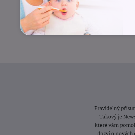
Pravidelný přísun
Takový je News
které vám pomoh
dozví o nových 