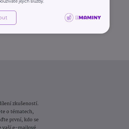
oužíváte jejich služby.
Další články
out
dílení zkušeností.
ěte o tématech,
te první, kdo se
e vaší e-mailové