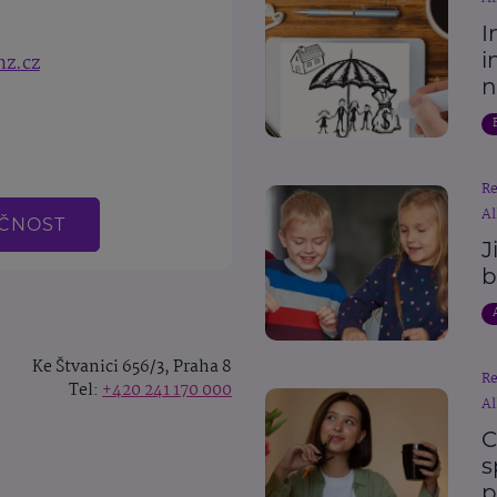
I
i
nz.cz
n
R
Al
EČNOST
J
b
Ke Štvanici 656/3, Praha 8
R
Tel:
+420 241 170 000
Al
C
s
p