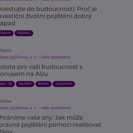
nvestujte do budoucnosti: Proč je
nvestiční životní pojištění dobrý
ápad
Finance
Pojištění
eklama
lianz pojišťovna, a. s. - sídlo společnosti
istota pro vaši budoucnost s
onusem na Alzu
Akce, Tip
Pojištění
Rodina
Zajímavost
eklama
lianz pojišťovna, a. s. - sídlo společnosti
hráníme vaše sny: Jak může
právné pojištění pomoci realizovat
lány