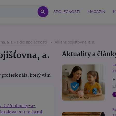
SPOLEČNOSTI
MAGAZÍN
K
na, a. s. - sídlo společnosti
Allianz pojišťovna, a. s.
ojišťovna, a.
Aktuality a článk
R
Al
 profesionála, který vám
F
u
cs_CZ/pobocky-a-
R
letalova-s-r-o.html
Al