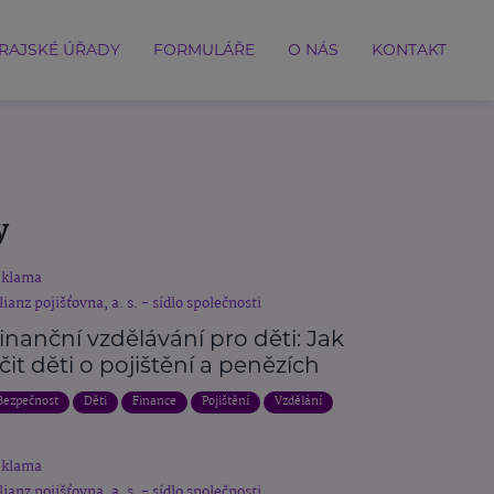
RAJSKÉ ÚŘADY
FORMULÁŘE
O NÁS
KONTAKT
y
eklama
lianz pojišťovna, a. s. - sídlo společnosti
inanční vzdělávání pro děti: Jak
čit děti o pojištění a penězích
Bezpečnost
Děti
Finance
Pojištění
Vzdělání
eklama
lianz pojišťovna, a. s. - sídlo společnosti