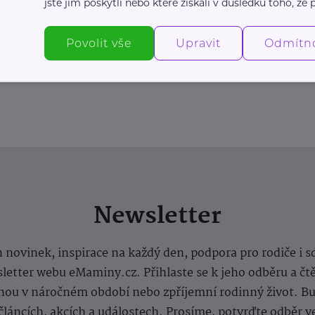
jste jim poskytli nebo které získali v důsledku toho, že p
Povolit vše
Upravit
Odmítn
Newsletter
 novinek, inspirace na každý den, podpora pro rodiče i s
letter webu eMaminy.cz. Přihlaste se k jeho odběru a čt
ou v náročném období nebo zpříjemní rodinný život. Buď
článcích, akcích a událostech. Prosíme, potvrďte odběr v