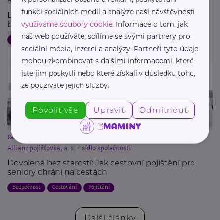
Allianz pojišťovna, a. s. - sídlo společnosti
funkcí sociálních médií a analýze naší návštěvnosti
Letní dovolená a pojištění: Jak chránit svůj majetek
využíváme soubory cookie
. Informace o tom, jak
během cest
náš web používáte, sdílíme se svými partnery pro
Dovolená
Bezpečnost
Cestování
Pojištění
sociální média, inzerci a analýzy. Partneři tyto údaje
mohou zkombinovat s dalšími informacemi, které
jste jim poskytli nebo které získali v důsledku toho,
že používáte jejich služby.
Povolit vše
Upravit
Odmítnout
Reklama
Allianz pojišťovna, a. s. - sídlo společnosti
Dovolená bez starostí: Jak cestovní pojištění pro
seniory chrání na cestách
Bezpečnost
Cestování
Pojištění
Další články