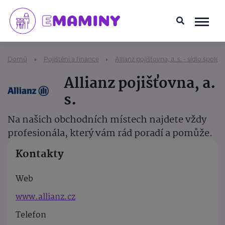
Domů
Pojištění a finance
Allianz pojišťovna, a. s. - sídlo společ
Allianz pojišťovna, a.
s.
Na našich obchodních místech najdete vždy
profesionála, který vám rád poradí a pomůže.
Kontakty
Web
www.allianz.cz
Telefon