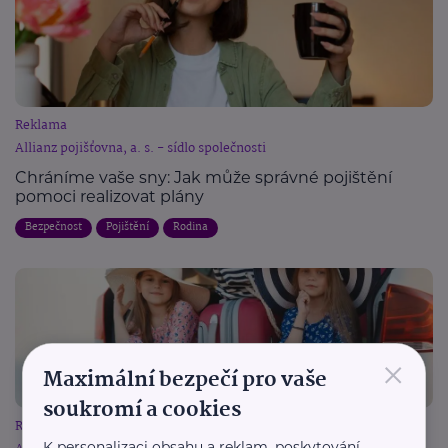
Reklama
Allianz pojišťovna, a. s. - sídlo společnosti
Chráníme vaše sny: Jak může správné pojištění
pomoci realizovat plány
Bezpečnost
Pojištění
Rodina
×
Maximální bezpečí pro vaše
soukromí a cookies
Reklama
K personalizaci obsahu a reklam, poskytování