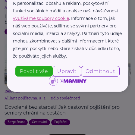
Reklama
K personalizaci obsahu a reklam, poskytování
Allianz pojišťovna, a. s. - sídlo společnosti
funkcí sociálních médií a analýze naší návštěvnosti
Letní dovolená a pojištění: Jak chránit svůj majetek
využíváme soubory cookie
. Informace o tom, jak
během cest
náš web používáte, sdílíme se svými partnery pro
Dovolená
Bezpečnost
Cestování
Pojištění
sociální média, inzerci a analýzy. Partneři tyto údaje
mohou zkombinovat s dalšími informacemi, které
jste jim poskytli nebo které získali v důsledku toho,
že používáte jejich služby.
Povolit vše
Upravit
Odmítnout
Reklama
Allianz pojišťovna, a. s. - sídlo společnosti
Dovolená bez starostí: Jak cestovní pojištění pro
seniory chrání na cestách
Bezpečnost
Cestování
Pojištění