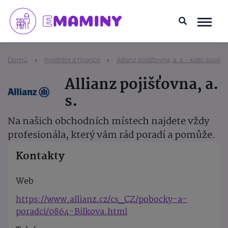
Domů
Pojištění a finance
Allianz pojišťovna, a. s. - sídlo společ
Allianz pojišťovna, a.
s.
Na našich obchodních místech najdete vždy
profesionála, který vám rád poradí a pomůže.
Kontakty
Web
https://www.allianz.cz/cs_CZ/pobocky-a-
poradci/0864-Bilkova.html