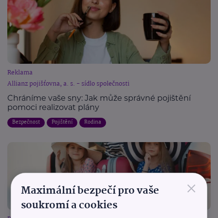
Reklama
Allianz pojišťovna, a. s. - sídlo společnosti
Chráníme vaše sny: Jak může správné pojištění
pomoci realizovat plány
Bezpečnost
Pojištění
Rodina
×
Maximální bezpečí pro vaše
soukromí a cookies