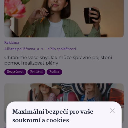
Reklama
Allianz pojišťovna, a. s. - sídlo společnosti
Chráníme vaše sny: Jak může správné pojištění
pomoci realizovat plány
Bezpečnost
Pojištění
Rodina
×
Maximální bezpečí pro vaše
soukromí a cookies