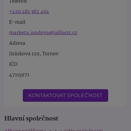
Telefon
+420 481 382 404
E-mail
marketa.jandova@iallianz.cz
Adresa
Jiráskova 129, Turnov
IČO
47115971
KONTAKTOVAT SPOLEČNOST
Hlavní společnost