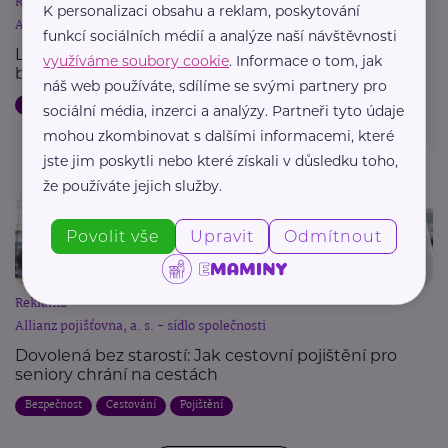
Reklama
K personalizaci obsahu a reklam, poskytování
Allianz pojišťovna, a. s. - sídlo společnosti
funkcí sociálních médií a analýze naší návštěvnosti
Letní dovolená a pojištění: Jak chránit svůj majetek
využíváme soubory cookie
. Informace o tom, jak
během cest
náš web používáte, sdílíme se svými partnery pro
Dovolená
Bezpečnost
Cestování
Pojištění
sociální média, inzerci a analýzy. Partneři tyto údaje
mohou zkombinovat s dalšími informacemi, které
jste jim poskytli nebo které získali v důsledku toho,
že používáte jejich služby.
Povolit vše
Upravit
Odmítnout
Reklama
Allianz pojišťovna, a. s. - sídlo společnosti
Dovolená bez starostí: Jak cestovní pojištění pro
seniory chrání na cestách
Bezpečnost
Cestování
Pojištění