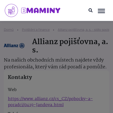
Domů
Pojištění a finance
Allianz pojišťovna, a. s. - sídlo společ
Allianz pojišťovna, a.
s.
Na našich obchodních místech najdete vždy
profesionála, který vám rád poradí a pomůže.
Kontakty
Web
https://www.allianz.cz/cs_CZ/pobocky-a-
poradci/0419-Jandova.html