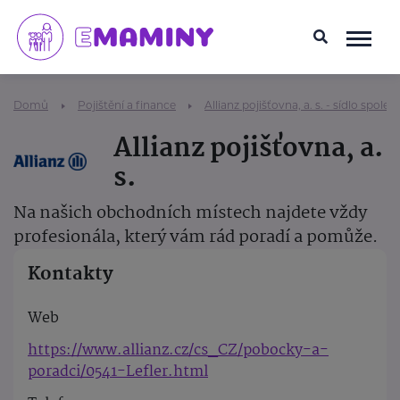
Domů
Pojištění a finance
Allianz pojišťovna, a. s. - sídlo společ
Allianz pojišťovna, a.
s.
Na našich obchodních místech najdete vždy
profesionála, který vám rád poradí a pomůže.
Kontakty
Web
https://www.allianz.cz/cs_CZ/pobocky-a-
poradci/0541-Lefler.html