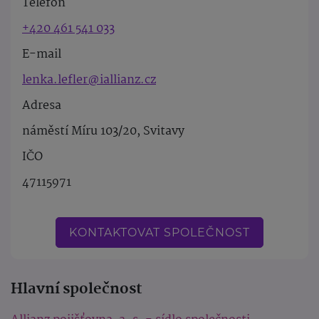
Telefon
+420 461 541 033
E-mail
lenka.lefler@iallianz.cz
Adresa
náměstí Míru 103/20, Svitavy
IČO
47115971
KONTAKTOVAT SPOLEČNOST
Hlavní společnost