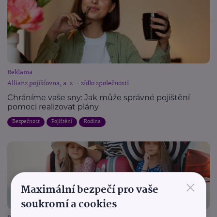
Reklama
Allianz pojišťovna, a. s. - sídlo společnosti
Chráníme vaše sny: Jak může správné pojištění
pomoci realizovat plány
Bezpečnost
Pojištění
Rodina
×
Maximální bezpečí pro vaše
soukromí a cookies