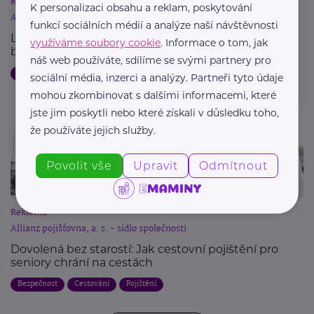
Reklama
K personalizaci obsahu a reklam, poskytování
Allianz pojišťovna, a. s. - sídlo společnosti
funkcí sociálních médií a analýze naší návštěvnosti
Letní dovolená a pojištění: Jak chránit svůj majetek
využíváme soubory cookie
. Informace o tom, jak
během cest
náš web používáte, sdílíme se svými partnery pro
Dovolená
Bezpečnost
Cestování
Pojištění
sociální média, inzerci a analýzy. Partneři tyto údaje
mohou zkombinovat s dalšími informacemi, které
jste jim poskytli nebo které získali v důsledku toho,
že používáte jejich služby.
Povolit vše
Upravit
Odmítnout
Reklama
Allianz pojišťovna, a. s. - sídlo společnosti
Dovolená bez starostí: Jak cestovní pojištění pro
seniory chrání na cestách
Bezpečnost
Cestování
Pojištění