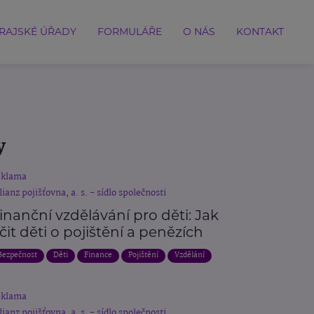
RAJSKÉ ÚŘADY
FORMULÁŘE
O NÁS
KONTAKT
y
eklama
lianz pojišťovna, a. s. - sídlo společnosti
inanční vzdělávání pro děti: Jak
čit děti o pojištění a penězích
Bezpečnost
Děti
Finance
Pojištění
Vzdělání
eklama
lianz pojišťovna, a. s. - sídlo společnosti