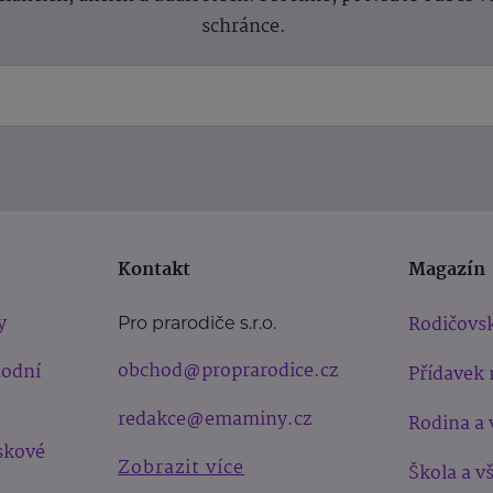
schránce.
Kontakt
Magazín
y
Rodičovsk
Pro prarodiče s.r.o.
obchod@proprarodice.cz
hodní
Přídavek 
redakce@emaminy.cz
Rodina a 
skové
Zobrazit více
Škola a v