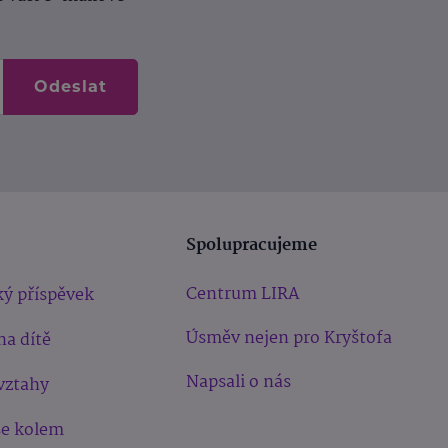
Odeslat
Spolupracujeme
Centrum LIRA
ý příspěvek
Úsměv nejen pro Kryštofa
na dítě
Napsali o nás
vztahy
še kolem