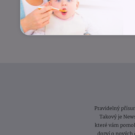
Pravidelný přísun
Takový je News
které vám pomoh
dozví o nových 