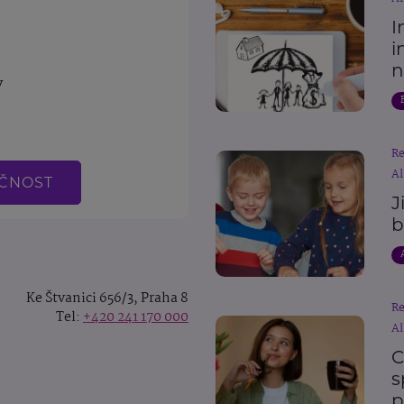
I
i
n
v
R
Al
EČNOST
J
b
Ke Štvanici 656/3, Praha 8
R
Tel:
+420 241 170 000
Al
C
s
p