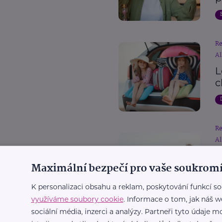
R
Al
L
c
R
Al
D
Maximální bezpečí pro vaše soukromí
p
c
K personalizaci obsahu a reklam, poskytování funkcí so
využíváme soubory cookie
. Informace o tom, jak náš w
sociální média, inzerci a analýzy. Partneři tyto údaje