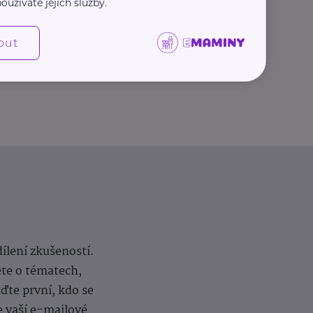
oužíváte jejich služby.
Další články
out
dílení zkušeností.
ěte o tématech,
te první, kdo se
e vaší e-mailové