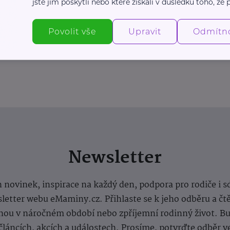
jste jim poskytli nebo které získali v důsledku toho, že p
Povolit vše
Upravit
Odmítn
Newsletter
 novinek, inspirace na každý den, podpora pro rodiče i s
letter webu eMaminy.cz. Přihlaste se k jeho odběru a čt
ou v náročném období nebo zpříjemní rodinný život. Buď
článcích, akcích a událostech. Prosíme, potvrďte odběr v