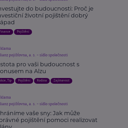
nvestujte do budoucnosti: Proč je
nvestiční životní pojištění dobrý
ápad
Finance
Pojištění
eklama
lianz pojišťovna, a. s. - sídlo společnosti
istota pro vaši budoucnost s
onusem na Alzu
Akce, Tip
Pojištění
Rodina
Zajímavost
eklama
lianz pojišťovna, a. s. - sídlo společnosti
hráníme vaše sny: Jak může
právné pojištění pomoci realizovat
lány