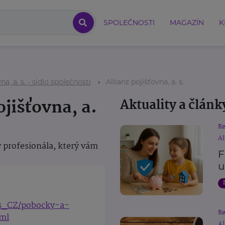
SPOLEČNOSTI
MAGAZÍN
K
na, a. s. - sídlo společnosti
Allianz pojišťovna, a. s.
ojišťovna, a.
Aktuality a článk
R
Al
 profesionála, který vám
F
u
cs_CZ/pobocky-a-
R
tml
Al