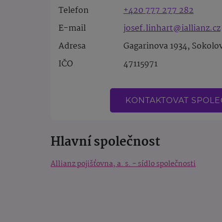
Telefon
+420 777 277 282
E-mail
josef.linhart@iallianz.cz
Adresa
Gagarinova 1934, Sokolo
IČO
47115971
KONTAKTOVAT SPOL
Hlavní společnost
Allianz pojišťovna, a. s. - sídlo společnosti