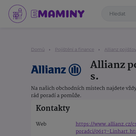
Domů
Pojištění a finance
Allianz pojišťov
Allianz p
s.
Na našich obchodních místech najdete vždy
rád poradí a pomůže.
Kontakty
Web
https://www.allianz.cz/
poradci/0617-Linhart.h