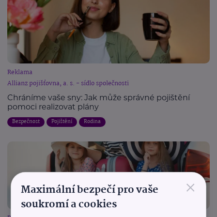
Reklama
Allianz pojišťovna, a. s. - sídlo společnosti
Chráníme vaše sny: Jak může správné pojištění
pomoci realizovat plány
Bezpečnost
Pojištění
Rodina
×
Maximální bezpečí pro vaše
soukromí a cookies