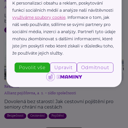
Reklama
K personalizaci obsahu a reklam, poskytování
Allianz pojišťovna, a. s. - sídlo společnosti
funkcí sociálních médií a analýze naší návštěvnosti
Letní dovolená a pojištění: Jak chránit svůj majetek
využíváme soubory cookie
. Informace o tom, jak
během cest
náš web používáte, sdílíme se svými partnery pro
Dovolená
Bezpečnost
Cestování
Pojištění
sociální média, inzerci a analýzy. Partneři tyto údaje
mohou zkombinovat s dalšími informacemi, které
jste jim poskytli nebo které získali v důsledku toho,
že používáte jejich služby.
Povolit vše
Upravit
Odmítnout
Reklama
Allianz pojišťovna, a. s. - sídlo společnosti
Dovolená bez starostí: Jak cestovní pojištění pro
seniory chrání na cestách
Bezpečnost
Cestování
Pojištění