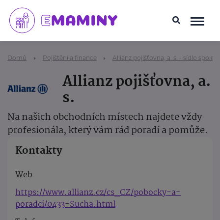
Domů
Pojištění a finance
Allianz pojišťovna, a. s. - sídlo společ
Allianz pojišťovna, a.
s.
Na našich obchodních místech najdete vždy
profesionála, který vám rád poradí a pomůže.
Kontakty
Web
https://www.allianz.cz/cs_CZ/pobocky-a-
poradci/0433-Sucha.html