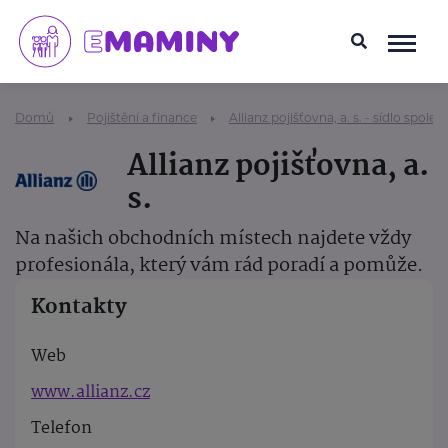
Domů
Pojištění a finance
Allianz pojišťovna, a. s. - sídlo společ
Allianz pojišťovna, a.
s.
Na našich obchodních místech najdete vždy
profesionála, který vám rád poradí a pomůže.
Kontakty
Web
www.allianz.cz
Telefon