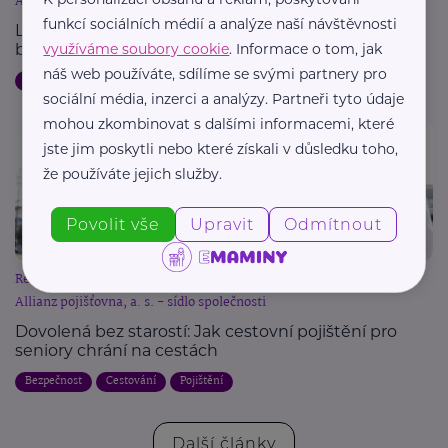
Allianz pojišťovna, a. s. - sídlo společnosti
funkcí sociálních médií a analýze naší návštěvnosti
Letní dovolená a pojištění: Jak chránit svůj majetek
využíváme soubory cookie
. Informace o tom, jak
během cest
náš web používáte, sdílíme se svými partnery pro
Dovolená
Bezpečnost
Cestování
Pojištění
sociální média, inzerci a analýzy. Partneři tyto údaje
mohou zkombinovat s dalšími informacemi, které
jste jim poskytli nebo které získali v důsledku toho,
že používáte jejich služby.
Povolit vše
Upravit
Odmítnout
Reklama
Allianz pojišťovna, a. s. - sídlo společnosti
Dovolená bez starostí: Jak cestovní pojištění pro
seniory chrání na cestách
Bezpečnost
Cestování
Pojištění
Další články