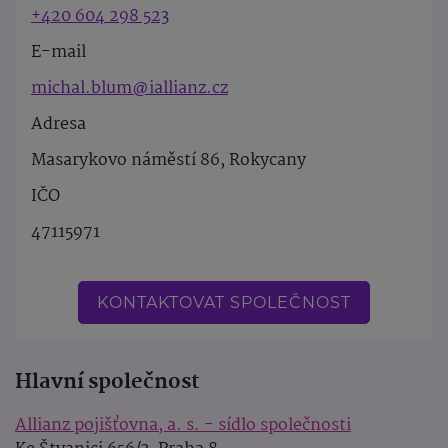
+420 604 298 523
E-mail
michal.blum@iallianz.cz
Adresa
Masarykovo náměstí 86, Rokycany
IČO
47115971
KONTAKTOVAT SPOLEČNOST
Hlavní společnost
Allianz pojišťovna, a. s. - sídlo společnosti