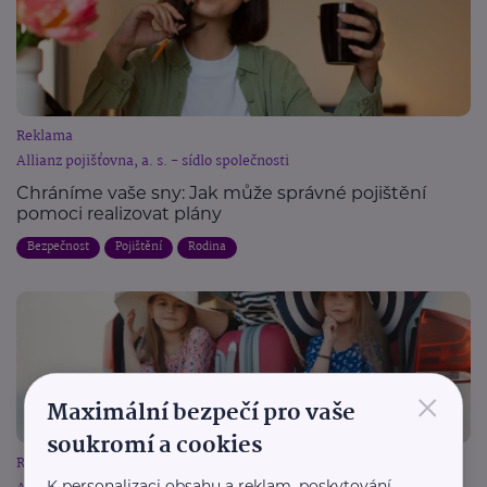
Reklama
Allianz pojišťovna, a. s. - sídlo společnosti
Chráníme vaše sny: Jak může správné pojištění
pomoci realizovat plány
Bezpečnost
Pojištění
Rodina
×
Maximální bezpečí pro vaše
soukromí a cookies
Reklama
K personalizaci obsahu a reklam, poskytování