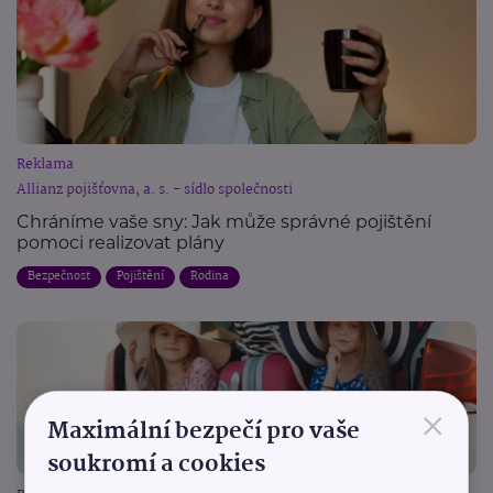
Reklama
Allianz pojišťovna, a. s. - sídlo společnosti
Chráníme vaše sny: Jak může správné pojištění
pomoci realizovat plány
Bezpečnost
Pojištění
Rodina
×
Maximální bezpečí pro vaše
soukromí a cookies