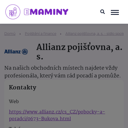
Domů
Pojištění a finance
Allianz pojišťovna, a. s. - sídlo společ
Allianz pojišťovna, a.
s.
Na našich obchodních místech najdete vždy
profesionála, který vám rád poradí a pomůže.
Kontakty
Web
https://www.allianz.cz/cs_CZ/pobocky-a-
poradci/0673-Bukova.html