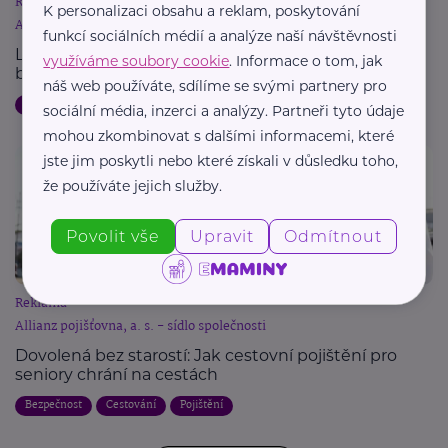
Reklama
K personalizaci obsahu a reklam, poskytování
Allianz pojišťovna, a. s. - sídlo společnosti
funkcí sociálních médií a analýze naší návštěvnosti
Letní dovolená a pojištění: Jak chránit svůj majetek
využíváme soubory cookie
. Informace o tom, jak
během cest
náš web používáte, sdílíme se svými partnery pro
Dovolená
Bezpečnost
Cestování
Pojištění
sociální média, inzerci a analýzy. Partneři tyto údaje
mohou zkombinovat s dalšími informacemi, které
jste jim poskytli nebo které získali v důsledku toho,
že používáte jejich služby.
Povolit vše
Upravit
Odmítnout
Reklama
Allianz pojišťovna, a. s. - sídlo společnosti
Dovolená bez starostí: Jak cestovní pojištění pro
seniory chrání na cestách
Bezpečnost
Cestování
Pojištění