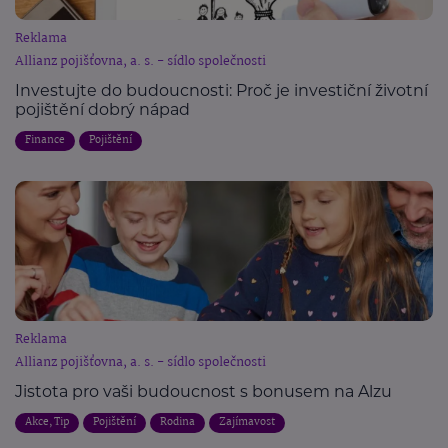
Reklama
Allianz pojišťovna, a. s. - sídlo společnosti
Investujte do budoucnosti: Proč je investiční životní
pojištění dobrý nápad
Finance
Pojištění
Reklama
Allianz pojišťovna, a. s. - sídlo společnosti
Jistota pro vaši budoucnost s bonusem na Alzu
Akce, Tip
Pojištění
Rodina
Zajímavost