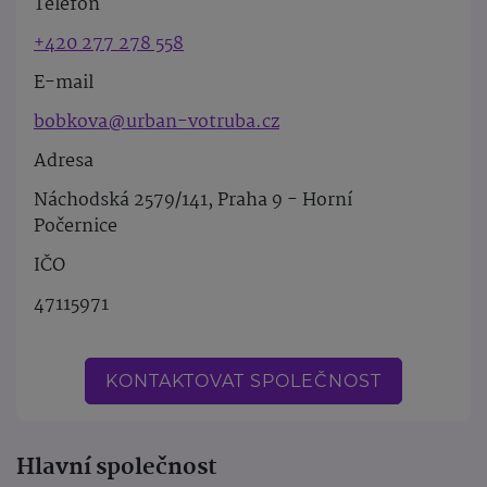
Telefon
+420 277 278 558
E-mail
bobkova@urban-votruba.cz
Adresa
Náchodská 2579/141, Praha 9 - Horní
Počernice
IČO
47115971
KONTAKTOVAT SPOLEČNOST
Hlavní společnost