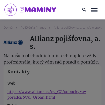
Domů
Pojištění a finance
Allianz pojišťovna, a. s. - sídlo společ
Allianz pojišťovna, a.
s.
Na našich obchodních místech najdete vždy
profesionála, který vám rád poradí a pomůže.
Kontakty
Web
https://www.allianz.cz/cs_CZ/pobocky-a-
poradci/0391-Urban.html