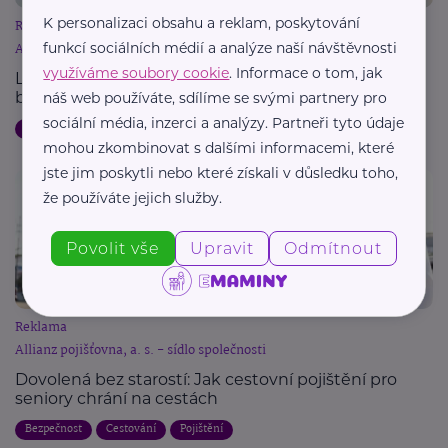
K personalizaci obsahu a reklam, poskytování
Reklama
funkcí sociálních médií a analýze naší návštěvnosti
Allianz pojišťovna, a. s. - sídlo společnosti
využíváme soubory cookie
. Informace o tom, jak
Letní dovolená a pojištění: Jak chránit svůj majetek
během cest
náš web používáte, sdílíme se svými partnery pro
sociální média, inzerci a analýzy. Partneři tyto údaje
Dovolená
Bezpečnost
Cestování
Pojištění
mohou zkombinovat s dalšími informacemi, které
jste jim poskytli nebo které získali v důsledku toho,
že používáte jejich služby.
Povolit vše
Upravit
Odmítnout
Reklama
Allianz pojišťovna, a. s. - sídlo společnosti
Dovolená bez starostí: Jak cestovní pojištění pro
seniory chrání na cestách
Bezpečnost
Cestování
Pojištění