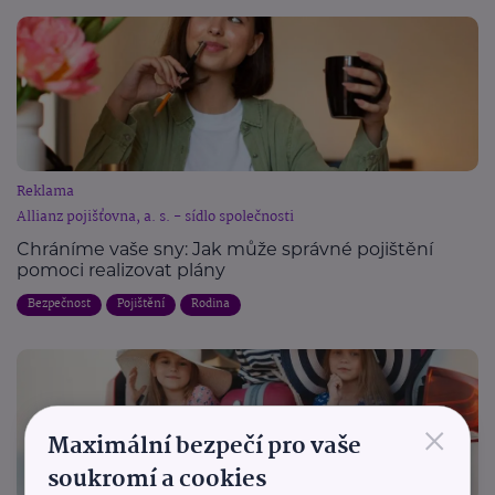
Reklama
Allianz pojišťovna, a. s. - sídlo společnosti
Chráníme vaše sny: Jak může správné pojištění
pomoci realizovat plány
Bezpečnost
Pojištění
Rodina
×
Maximální bezpečí pro vaše
soukromí a cookies