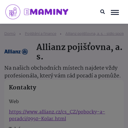
Domů
Pojištění a finance
Allianz pojišťovna, a. s. - sídlo společ
Allianz pojišťovna, a.
s.
Na našich obchodních místech najdete vždy
profesionála, který vám rád poradí a pomůže.
Kontakty
Web
https://www.allianz.cz/cs_CZ/pobocky-a-
poradci/0950-Kolar.html