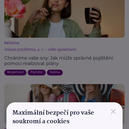
Reklama
Allianz pojišťovna, a. s. - sídlo společnosti
Chráníme vaše sny: Jak může správné pojištění
pomoci realizovat plány
Bezpečnost
Pojištění
Rodina
×
Maximální bezpečí pro vaše
soukromí a cookies