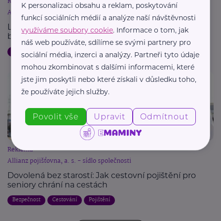
Reklama
K personalizaci obsahu a reklam, poskytování
Allianz pojišťovna, a. s. - sídlo společnosti
funkcí sociálních médií a analýze naší návštěvnosti
Letní dovolená a pojištění: Jak chránit svůj majetek
využíváme soubory cookie
. Informace o tom, jak
během cest
náš web používáte, sdílíme se svými partnery pro
Dovolená
Bezpečnost
Cestování
Pojištění
sociální média, inzerci a analýzy. Partneři tyto údaje
mohou zkombinovat s dalšími informacemi, které
jste jim poskytli nebo které získali v důsledku toho,
že používáte jejich služby.
Povolit vše
Upravit
Odmítnout
Reklama
Allianz pojišťovna, a. s. - sídlo společnosti
Dovolená bez starostí: Jak cestovní pojištění pro
seniory chrání na cestách
Bezpečnost
Cestování
Pojištění