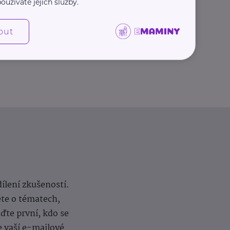
oužíváte jejich služby.
Další články
out
dílení zkušeností.
ěte o tématech,
te první, kdo se
e vaší e-mailové