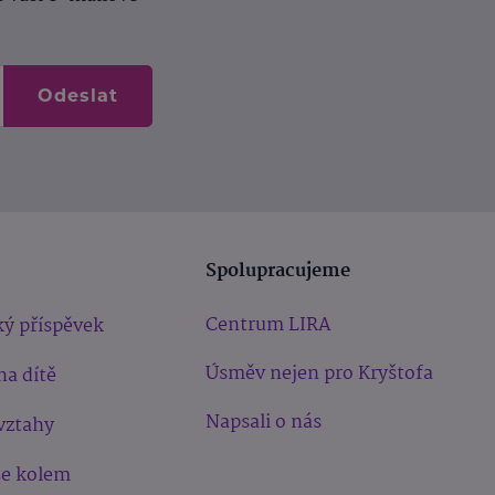
Odeslat
Spolupracujeme
Centrum LIRA
ý příspěvek
Úsměv nejen pro Kryštofa
na dítě
Napsali o nás
vztahy
še kolem