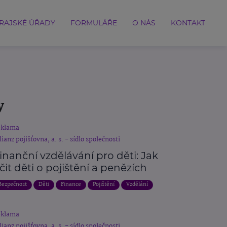
RAJSKÉ ÚŘADY
FORMULÁŘE
O NÁS
KONTAKT
y
eklama
lianz pojišťovna, a. s. - sídlo společnosti
inanční vzdělávání pro děti: Jak
čit děti o pojištění a penězích
Bezpečnost
Děti
Finance
Pojištění
Vzdělání
eklama
lianz pojišťovna, a. s. - sídlo společnosti