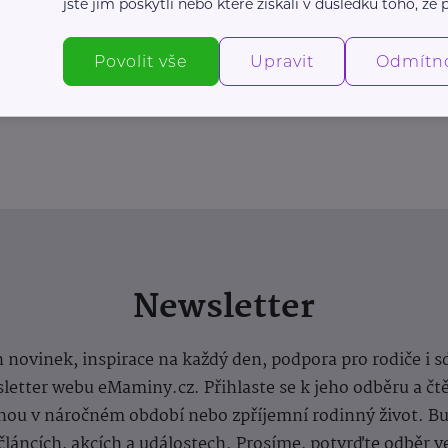
jste jim poskytli nebo které získali v důsledku toho, že p
Povolit vše
Upravit
Odmítn
Newsletter
 novinek, inspirace na každý den, podpora pro rodiče i s
letter webu eMaminy.cz. Přihlaste se k jeho odběru a čt
ou v náročném období nebo zpříjemní rodinný život. Buď
článcích, akcích a událostech. Prosíme, potvrďte odběr v