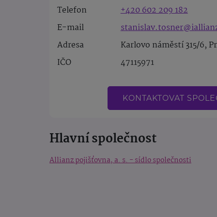
Telefon
+420 602 209 182
E-mail
stanislav.tosner@iallian
Adresa
Karlovo náměstí 315/6, P
IČO
47115971
KONTAKTOVAT SPOL
Hlavní společnost
Allianz pojišťovna, a. s. - sídlo společnosti