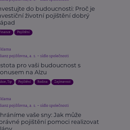
nvestujte do budoucnosti: Proč je
nvestiční životní pojištění dobrý
ápad
Finance
Pojištění
eklama
lianz pojišťovna, a. s. - sídlo společnosti
istota pro vaši budoucnost s
onusem na Alzu
Akce, Tip
Pojištění
Rodina
Zajímavost
eklama
lianz pojišťovna, a. s. - sídlo společnosti
hráníme vaše sny: Jak může
právné pojištění pomoci realizovat
lány