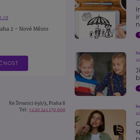
I
i
z.cz
n
raha 2 - Nové Město
R
Al
EČNOST
J
b
Ke Štvanici 656/3, Praha 8
R
Tel:
+420 241 170 000
Al
C
s
p