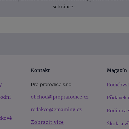
schránce.
Kontakt
Magazín
y
Rodičovsk
Pro prarodiče s.r.o.
obchod@proprarodice.cz
hodní
Přídavek 
redakce@emaminy.cz
Rodina a 
skové
Zobrazit více
Škola a v