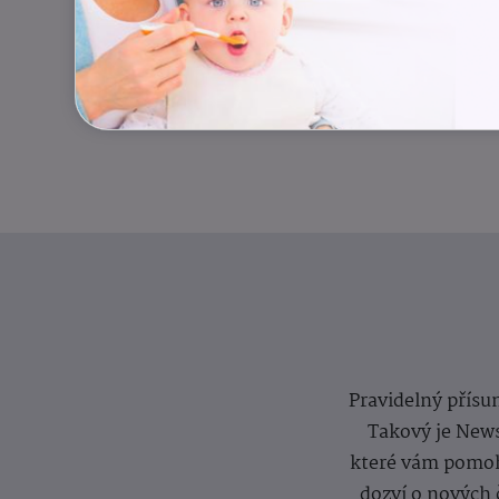
Pravidelný přísun
Takový je News
které vám pomoh
dozví o nových 