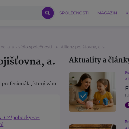
SPOLEČNOSTI
MAGAZÍN
K
na, a. s. - sídlo společnosti
Allianz pojišťovna, a. s.
ojišťovna, a.
Aktuality a článk
R
Al
 profesionála, který vám
F
u
cs_CZ/pobocky-a-
R
ml
Al