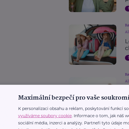
R
Al
L
c
R
Al
D
Maximální bezpečí pro vaše soukromí
p
c
K personalizaci obsahu a reklam, poskytování funkcí so
využíváme soubory cookie
. Informace o tom, jak náš w
sociální média, inzerci a analýzy. Partneři tyto údaje