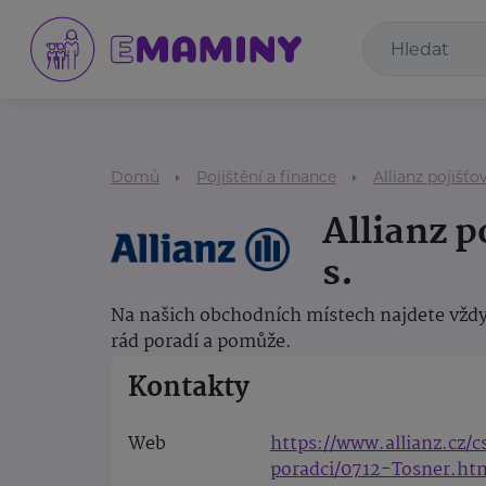
Domů
Pojištění a finance
Allianz pojišťov
Allianz p
s.
Na našich obchodních místech najdete vždy
rád poradí a pomůže.
Kontakty
Web
https://www.allianz.cz/
poradci/0712-Tosner.ht