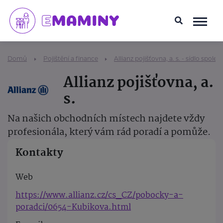
Domů
Pojištění a finance
Allianz pojišťovna, a. s. - sídlo společ
Allianz pojišťovna, a.
s.
Na našich obchodních místech najdete vždy
profesionála, který vám rád poradí a pomůže.
Kontakty
Web
https://www.allianz.cz/cs_CZ/pobocky-a-
poradci/0654-Kubikova.html