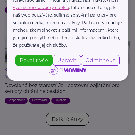
funkcí sociálních médií a analýze naší návštěvnosti
během cest
využíváme soubory cookie
. Informace o tom, jak
Dovolená
Bezpečnost
Cestování
Pojištění
náš web používáte, sdílíme se svými partnery pro
sociální média, inzerci a analýzy. Partneři tyto údaje
mohou zkombinovat s dalšími informacemi, které
jste jim poskytli nebo které získali v důsledku toho,
že používáte jejich služby.
Povolit vše
Upravit
Odmítnout
Reklama
Allianz pojišťovna, a. s. - sídlo společnosti
Dovolená bez starostí: Jak cestovní pojištění pro
seniory chrání na cestách
Bezpečnost
Cestování
Pojištění
Další články