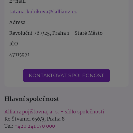
E-mail
tatana.kubikova@iallianz.cz
Adresa
Revoluční 767/25, Praha 1 - Staré Město
IČO
47115971
KONTAKTOVAT SPOLEČNOST
Hlavní společnost
Allianz pojišťovna, a. s. - sídlo společnosti
Ke Štvanici 656/3, Praha 8
Tel:
+420 241 170 000