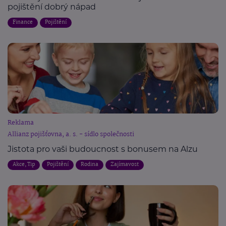
pojištění dobrý nápad
Finance
Pojištění
Reklama
Allianz pojišťovna, a. s. - sídlo společnosti
Jistota pro vaši budoucnost s bonusem na Alzu
Akce, Tip
Pojištění
Rodina
Zajímavost