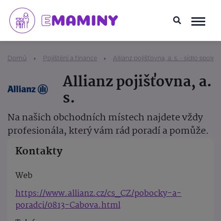
Domů
Pojištění a finance
Allianz pojišťovna, a. s. - sídlo společ
Allianz pojišťovna, a.
s.
Na našich obchodních místech najdete vždy
profesionála, který vám rád poradí a pomůže.
Kontakty
Web
https://www.allianz.cz/cs_CZ/pobocky-a-
poradci/0813-Cabova.html