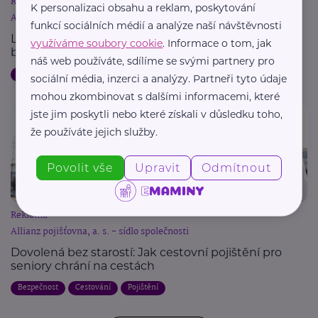
Reklama
K personalizaci obsahu a reklam, poskytování
Allianz pojišťovna, a. s. - sídlo společnosti
funkcí sociálních médií a analýze naší návštěvnosti
Letní dovolená a pojištění: Jak chránit svůj majetek
využíváme soubory cookie
. Informace o tom, jak
během cest
náš web používáte, sdílíme se svými partnery pro
Dovolená
Bezpečnost
Cestování
Pojištění
sociální média, inzerci a analýzy. Partneři tyto údaje
mohou zkombinovat s dalšími informacemi, které
jste jim poskytli nebo které získali v důsledku toho,
že používáte jejich služby.
Povolit vše
Upravit
Odmítnout
Reklama
Allianz pojišťovna, a. s. - sídlo společnosti
Dovolená bez starostí: Jak cestovní pojištění pro
seniory chrání na cestách
Bezpečnost
Cestování
Pojištění