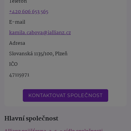
Telefon
+420 606 653 565
E-mail
kamila.cabova@iallianz.cz
Adresa
Slovanská 1135/100, Plzeň
IČO
47115971
KONTAKTOVAT SPOLEČNOST
Hlavní společnost