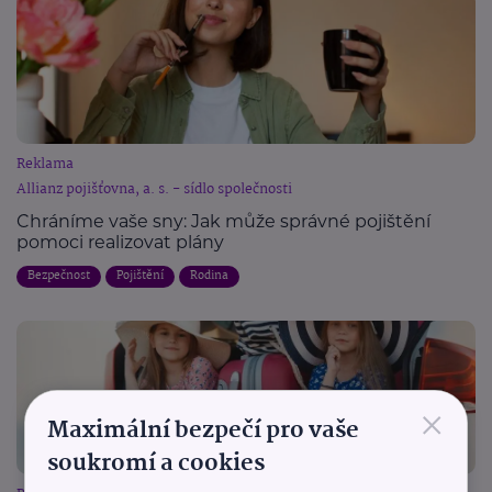
Reklama
Allianz pojišťovna, a. s. - sídlo společnosti
Chráníme vaše sny: Jak může správné pojištění
pomoci realizovat plány
Bezpečnost
Pojištění
Rodina
×
Maximální bezpečí pro vaše
soukromí a cookies