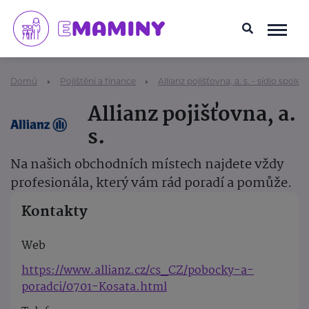
Domů
Pojištění a finance
Allianz pojišťovna, a. s. - sídlo společ
Allianz pojišťovna, a.
s.
Na našich obchodních místech najdete vždy
profesionála, který vám rád poradí a pomůže.
Kontakty
Web
https://www.allianz.cz/cs_CZ/pobocky-a-
poradci/0701-Kosata.html