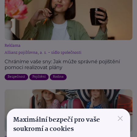
Reklama
Allianz pojišťovna, a. s. - sídlo společnosti
Chráníme vaše sny: Jak může správné pojištění
pomoci realizovat plány
Bezpečnost
Pojištění
Rodina
×
Maximální bezpečí pro vaše
soukromí a cookies