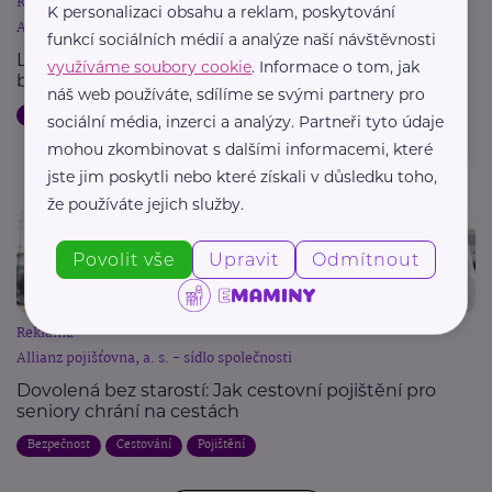
Reklama
K personalizaci obsahu a reklam, poskytování
Allianz pojišťovna, a. s. - sídlo společnosti
funkcí sociálních médií a analýze naší návštěvnosti
Letní dovolená a pojištění: Jak chránit svůj majetek
využíváme soubory cookie
. Informace o tom, jak
během cest
náš web používáte, sdílíme se svými partnery pro
Dovolená
Bezpečnost
Cestování
Pojištění
sociální média, inzerci a analýzy. Partneři tyto údaje
mohou zkombinovat s dalšími informacemi, které
jste jim poskytli nebo které získali v důsledku toho,
že používáte jejich služby.
Povolit vše
Upravit
Odmítnout
Reklama
Allianz pojišťovna, a. s. - sídlo společnosti
Dovolená bez starostí: Jak cestovní pojištění pro
seniory chrání na cestách
Bezpečnost
Cestování
Pojištění