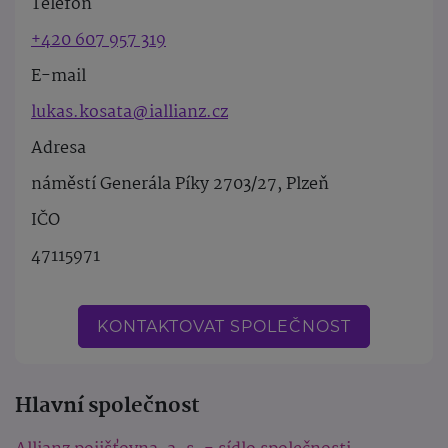
Telefon
+420 607 957 319
E-mail
lukas.kosata@iallianz.cz
Adresa
náměstí Generála Píky 2703/27, Plzeň
IČO
47115971
KONTAKTOVAT SPOLEČNOST
Hlavní společnost