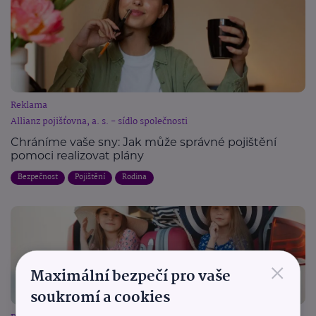
Reklama
Allianz pojišťovna, a. s. - sídlo společnosti
Chráníme vaše sny: Jak může správné pojištění
pomoci realizovat plány
Bezpečnost
Pojištění
Rodina
×
Maximální bezpečí pro vaše
soukromí a cookies