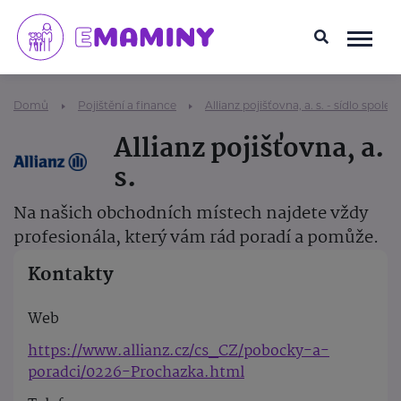
Domů
Pojištění a finance
Allianz pojišťovna, a. s. - sídlo společ
Allianz pojišťovna, a.
s.
Na našich obchodních místech najdete vždy
profesionála, který vám rád poradí a pomůže.
Kontakty
Web
https://www.allianz.cz/cs_CZ/pobocky-a-
poradci/0226-Prochazka.html