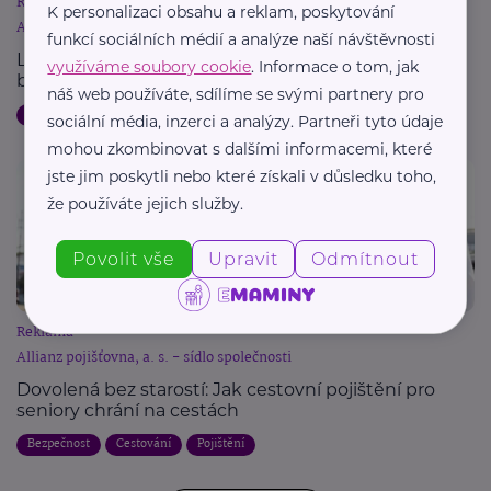
Reklama
K personalizaci obsahu a reklam, poskytování
Allianz pojišťovna, a. s. - sídlo společnosti
funkcí sociálních médií a analýze naší návštěvnosti
Letní dovolená a pojištění: Jak chránit svůj majetek
využíváme soubory cookie
. Informace o tom, jak
během cest
náš web používáte, sdílíme se svými partnery pro
Dovolená
Bezpečnost
Cestování
Pojištění
sociální média, inzerci a analýzy. Partneři tyto údaje
mohou zkombinovat s dalšími informacemi, které
jste jim poskytli nebo které získali v důsledku toho,
že používáte jejich služby.
Povolit vše
Upravit
Odmítnout
Reklama
Allianz pojišťovna, a. s. - sídlo společnosti
Dovolená bez starostí: Jak cestovní pojištění pro
seniory chrání na cestách
Bezpečnost
Cestování
Pojištění