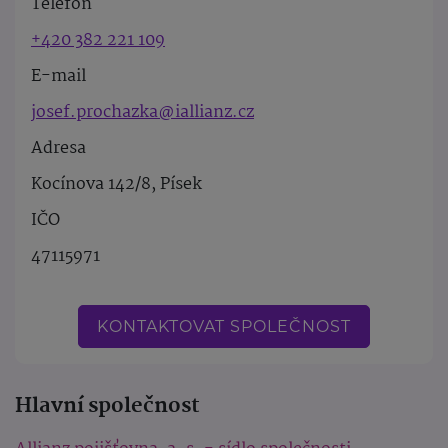
Telefon
+420 382 221 109
E-mail
josef.prochazka@iallianz.cz
Adresa
Kocínova 142/8, Písek
IČO
47115971
KONTAKTOVAT SPOLEČNOST
Hlavní společnost