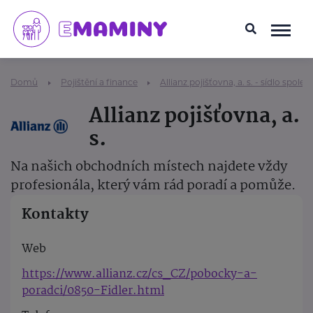
Domů
Pojištění a finance
Allianz pojišťovna, a. s. - sídlo společ
Allianz pojišťovna, a.
s.
Na našich obchodních místech najdete vždy
profesionála, který vám rád poradí a pomůže.
Kontakty
Web
https://www.allianz.cz/cs_CZ/pobocky-a-
poradci/0850-Fidler.html