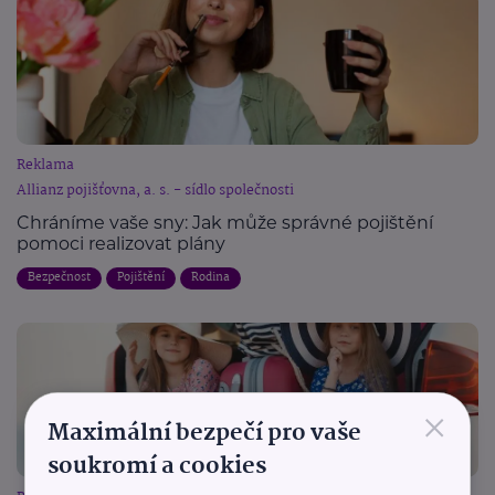
Reklama
Allianz pojišťovna, a. s. - sídlo společnosti
Chráníme vaše sny: Jak může správné pojištění
pomoci realizovat plány
Bezpečnost
Pojištění
Rodina
×
Maximální bezpečí pro vaše
soukromí a cookies