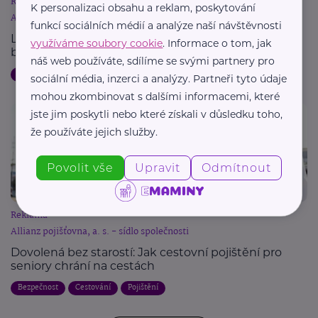
Reklama
K personalizaci obsahu a reklam, poskytování
Allianz pojišťovna, a. s. - sídlo společnosti
funkcí sociálních médií a analýze naší návštěvnosti
Letní dovolená a pojištění: Jak chránit svůj majetek
využíváme soubory cookie
. Informace o tom, jak
během cest
náš web používáte, sdílíme se svými partnery pro
Dovolená
Bezpečnost
Cestování
Pojištění
sociální média, inzerci a analýzy. Partneři tyto údaje
mohou zkombinovat s dalšími informacemi, které
jste jim poskytli nebo které získali v důsledku toho,
že používáte jejich služby.
Povolit vše
Upravit
Odmítnout
Reklama
Allianz pojišťovna, a. s. - sídlo společnosti
Dovolená bez starostí: Jak cestovní pojištění pro
seniory chrání na cestách
Bezpečnost
Cestování
Pojištění