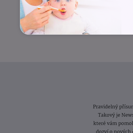
Pravidelný přísun
Takový je News
které vám pomoh
dozví o nových 