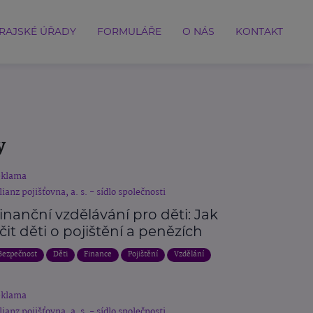
RAJSKÉ ÚŘADY
FORMULÁŘE
O NÁS
KONTAKT
y
eklama
lianz pojišťovna, a. s. - sídlo společnosti
inanční vzdělávání pro děti: Jak
čit děti o pojištění a penězích
Bezpečnost
Děti
Finance
Pojištění
Vzdělání
eklama
lianz pojišťovna, a. s. - sídlo společnosti