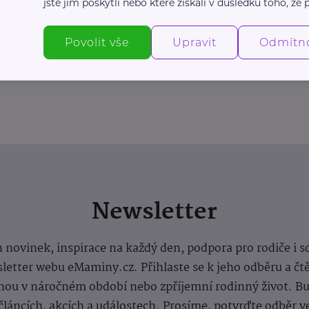
jste jim poskytli nebo které získali v důsledku toho, že p
Povolit vše
Upravit
Odmítn
Newsletter
 novinek, inspirace na každý den, podpora pro rodiče i s
letter webu eMaminy.cz. Přihlaste se k jeho odběru a čt
ou v náročném období nebo zpříjemní rodinný život. Buď
článcích, akcích a událostech. Prosíme, potvrďte odběr v