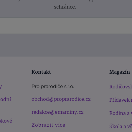
schránce.
Kontakt
Magazín
y
Rodičovsk
Pro prarodiče s.r.o.
obchod@proprarodice.cz
hodní
Přídavek 
redakce@emaminy.cz
Rodina a 
skové
Zobrazit více
Škola a v