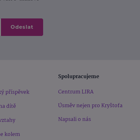
Odeslat
Spolupracujeme
Centrum LIRA
ý příspěvek
Úsměv nejen pro Kryštofa
na dítě
Napsali o nás
vztahy
še kolem