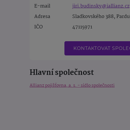
E-mail
jiri.budinsky@iallianz.cz
Adresa
Sladkovského 388, Pardu
IČO
47115971
KONTAKTOVAT SPOL
Hlavní společnost
Allianz pojišťovna, a. s. - sídlo společnosti