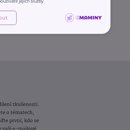
oužíváte jejich služby.
Další články
out
dílení zkušeností.
ěte o tématech,
te první, kdo se
e vaší e-mailové