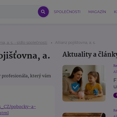
SPOLEČNOSTI
MAGAZÍN
K
na, a. s. - sídlo společnosti
Allianz pojišťovna, a. s.
ojišťovna, a.
Aktuality a článk
R
Al
 profesionála, který vám
F
u
cs_CZ/pobocky-a-
R
html
Al