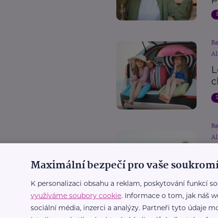
R
Al
L
c
R
Al
D
Maximální bezpečí pro vaše soukromí
p
c
K personalizaci obsahu a reklam, poskytování funkcí so
využíváme soubory cookie
. Informace o tom, jak náš w
sociální média, inzerci a analýzy. Partneři tyto údaje