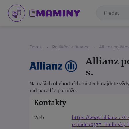
Domů
Pojištění a finance
Allianz pojišťov
Allianz p
s.
Na našich obchodních místech najdete vždy
rád poradí a pomůže.
Kontakty
Web
https://www.allianz.cz/
poradci/0377-Budinsky.