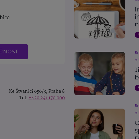
I
i
bice
n
EČNOST
R
Al
J
b
Ke Štvanici 656/3, Praha 8
Tel:
+420 241 170 000
R
Al
C
s
p