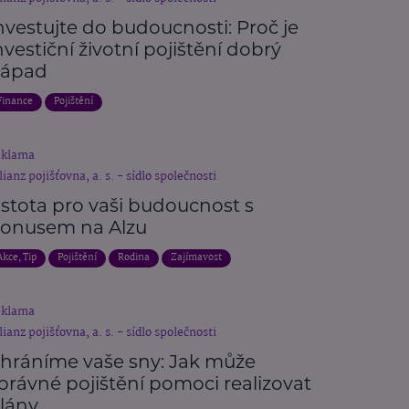
nvestujte do budoucnosti: Proč je
nvestiční životní pojištění dobrý
ápad
Finance
Pojištění
eklama
lianz pojišťovna, a. s. - sídlo společnosti
istota pro vaši budoucnost s
onusem na Alzu
Akce, Tip
Pojištění
Rodina
Zajímavost
eklama
lianz pojišťovna, a. s. - sídlo společnosti
hráníme vaše sny: Jak může
právné pojištění pomoci realizovat
lány