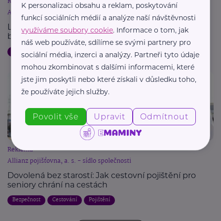
Reklama
K personalizaci obsahu a reklam, poskytování
Allianz pojišťovna, a. s. - sídlo společnosti
funkcí sociálních médií a analýze naší návštěvnosti
Letní dovolená a pojištění: Jak chránit svůj majetek
využíváme soubory cookie
. Informace o tom, jak
během cest
náš web používáte, sdílíme se svými partnery pro
Dovolená
Bezpečnost
Cestování
Pojištění
sociální média, inzerci a analýzy. Partneři tyto údaje
mohou zkombinovat s dalšími informacemi, které
jste jim poskytli nebo které získali v důsledku toho,
že používáte jejich služby.
Povolit vše
Upravit
Odmítnout
Reklama
Allianz pojišťovna, a. s. - sídlo společnosti
Dovolená bez starostí: Jak cestovní pojištění pro
seniory chrání na cestách
Bezpečnost
Cestování
Pojištění