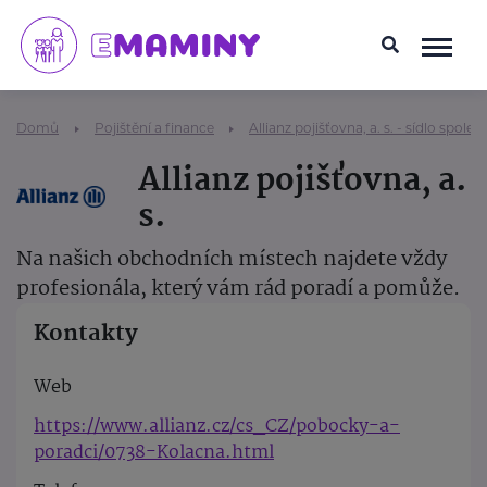
Domů
Pojištění a finance
Allianz pojišťovna, a. s. - sídlo společ
Allianz pojišťovna, a.
s.
Na našich obchodních místech najdete vždy
profesionála, který vám rád poradí a pomůže.
Kontakty
Web
https://www.allianz.cz/cs_CZ/pobocky-a-
poradci/0738-Kolacna.html