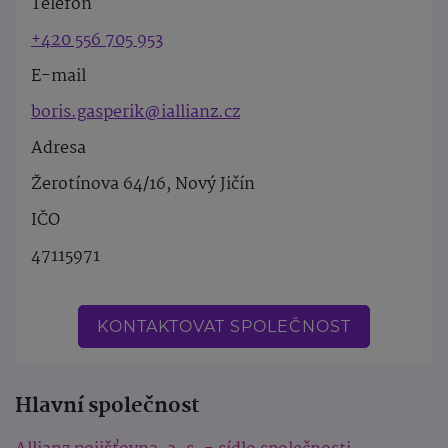
Telefon
+420 556 705 953
E-mail
boris.gasperik@iallianz.cz
Adresa
Žerotínova 64/16, Nový Jičín
IČO
47115971
KONTAKTOVAT SPOLEČNOST
Hlavní společnost