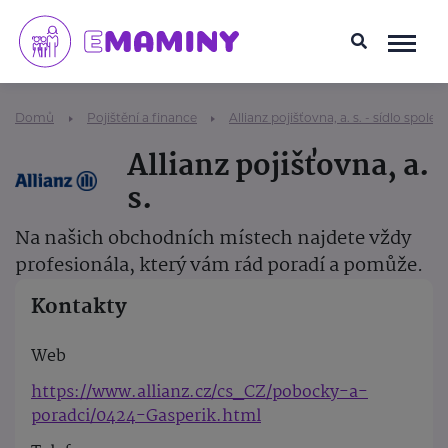
Domů
Pojištění a finance
Allianz pojišťovna, a. s. - sídlo společ
Allianz pojišťovna, a.
s.
Na našich obchodních místech najdete vždy
profesionála, který vám rád poradí a pomůže.
Kontakty
Web
https://www.allianz.cz/cs_CZ/pobocky-a-
poradci/0424-Gasperik.html