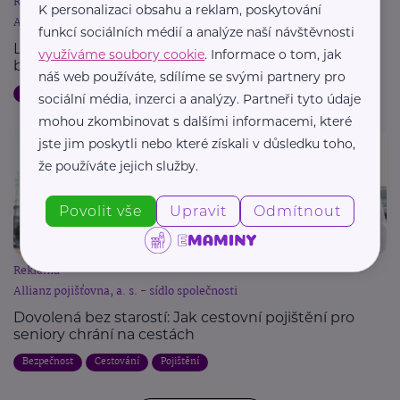
Reklama
K personalizaci obsahu a reklam, poskytování
Allianz pojišťovna, a. s. - sídlo společnosti
funkcí sociálních médií a analýze naší návštěvnosti
Letní dovolená a pojištění: Jak chránit svůj majetek
využíváme soubory cookie
. Informace o tom, jak
během cest
náš web používáte, sdílíme se svými partnery pro
Dovolená
Bezpečnost
Cestování
Pojištění
sociální média, inzerci a analýzy. Partneři tyto údaje
mohou zkombinovat s dalšími informacemi, které
jste jim poskytli nebo které získali v důsledku toho,
že používáte jejich služby.
Povolit vše
Upravit
Odmítnout
Reklama
Allianz pojišťovna, a. s. - sídlo společnosti
Dovolená bez starostí: Jak cestovní pojištění pro
seniory chrání na cestách
Bezpečnost
Cestování
Pojištění