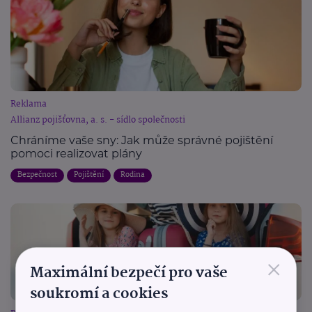
Reklama
Allianz pojišťovna, a. s. - sídlo společnosti
Chráníme vaše sny: Jak může správné pojištění
pomoci realizovat plány
Bezpečnost
Pojištění
Rodina
×
Maximální bezpečí pro vaše
soukromí a cookies