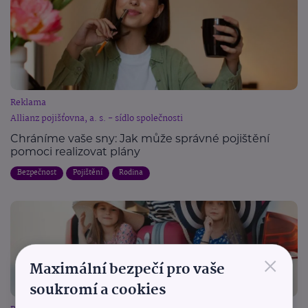
Reklama
Allianz pojišťovna, a. s. - sídlo společnosti
Chráníme vaše sny: Jak může správné pojištění
pomoci realizovat plány
Bezpečnost
Pojištění
Rodina
×
Maximální bezpečí pro vaše
soukromí a cookies