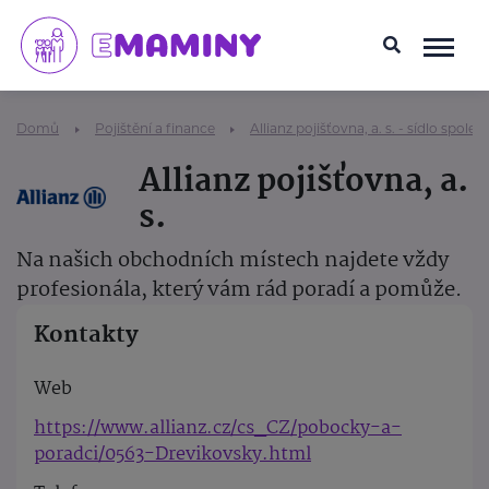
Domů
Pojištění a finance
Allianz pojišťovna, a. s. - sídlo společ
Allianz pojišťovna, a.
s.
Na našich obchodních místech najdete vždy
profesionála, který vám rád poradí a pomůže.
Kontakty
Web
https://www.allianz.cz/cs_CZ/pobocky-a-
poradci/0563-Drevikovsky.html