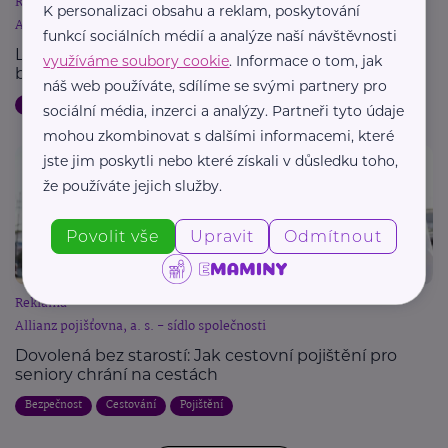
Reklama
K personalizaci obsahu a reklam, poskytování
Allianz pojišťovna, a. s. - sídlo společnosti
funkcí sociálních médií a analýze naší návštěvnosti
Letní dovolená a pojištění: Jak chránit svůj majetek
využíváme soubory cookie
. Informace o tom, jak
během cest
náš web používáte, sdílíme se svými partnery pro
Dovolená
Bezpečnost
Cestování
Pojištění
sociální média, inzerci a analýzy. Partneři tyto údaje
mohou zkombinovat s dalšími informacemi, které
jste jim poskytli nebo které získali v důsledku toho,
že používáte jejich služby.
Povolit vše
Upravit
Odmítnout
Reklama
Allianz pojišťovna, a. s. - sídlo společnosti
Dovolená bez starostí: Jak cestovní pojištění pro
seniory chrání na cestách
Bezpečnost
Cestování
Pojištění