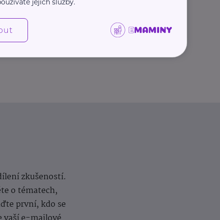
oužíváte jejich služby.
Další články
out
dílení zkušeností.
ěte o tématech,
te první, kdo se
e vaší e-mailové