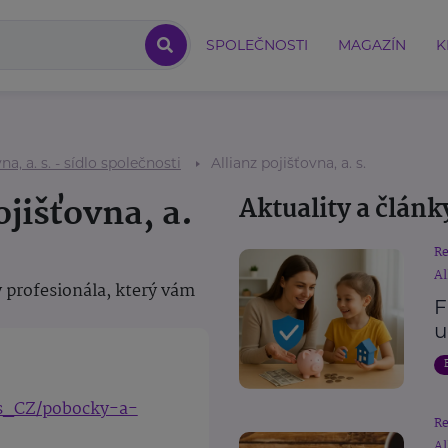
SPOLEČNOSTI
MAGAZÍN
K
na, a. s. - sídlo společnosti
Allianz pojišťovna, a. s.
ojišťovna, a.
Aktuality a článk
R
Al
 profesionála, který vám
F
u
cs_CZ/pobocky-a-
R
Al