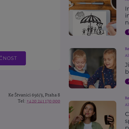
I
i
n
R
Al
EČNOST
J
b
Ke Štvanici 656/3, Praha 8
R
Tel:
+420 241 170 000
Al
C
s
p