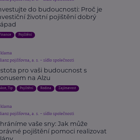
nvestujte do budoucnosti: Proč je
nvestiční životní pojištění dobrý
ápad
Finance
Pojištění
eklama
lianz pojišťovna, a. s. - sídlo společnosti
istota pro vaši budoucnost s
onusem na Alzu
Akce, Tip
Pojištění
Rodina
Zajímavost
eklama
lianz pojišťovna, a. s. - sídlo společnosti
hráníme vaše sny: Jak může
právné pojištění pomoci realizovat
lány