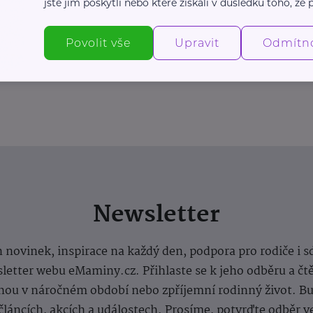
jste jim poskytli nebo které získali v důsledku toho, že p
Povolit vše
Upravit
Odmítn
Newsletter
 novinek, inspirace na každý den, podpora pro rodiče i s
letter webu eMaminy.cz. Přihlaste se k jeho odběru a čt
ou v náročném období nebo zpříjemní rodinný život. Buď
článcích, akcích a událostech. Prosíme, potvrďte odběr v