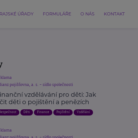
RAJSKÉ ÚŘADY
FORMULÁŘE
O NÁS
KONTAKT
y
eklama
lianz pojišťovna, a. s. - sídlo společnosti
inanční vzdělávání pro děti: Jak
čit děti o pojištění a penězích
Bezpečnost
Děti
Finance
Pojištění
Vzdělání
eklama
lianz pojišťovna, a. s. - sídlo společnosti