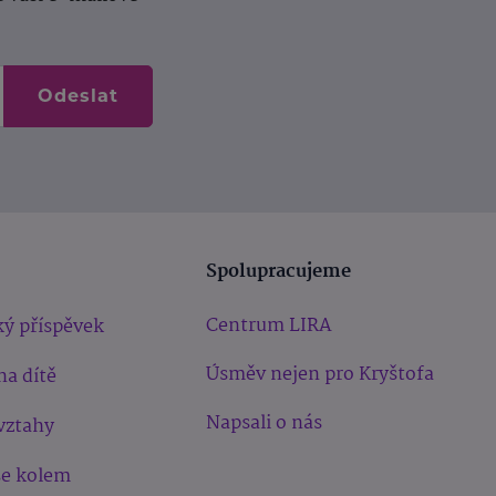
Odeslat
Spolupracujeme
Centrum LIRA
ý příspěvek
Úsměv nejen pro Kryštofa
na dítě
Napsali o nás
vztahy
še kolem