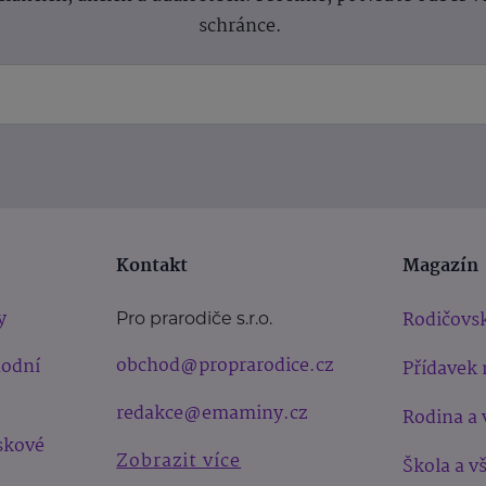
schránce.
Kontakt
Magazín
y
Rodičovsk
Pro prarodiče s.r.o.
obchod@proprarodice.cz
hodní
Přídavek 
redakce@emaminy.cz
Rodina a 
skové
Zobrazit více
Škola a v