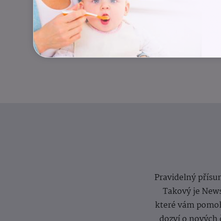
Pravidelný přísun
Takový je News
které vám pomoh
dozví o nových 