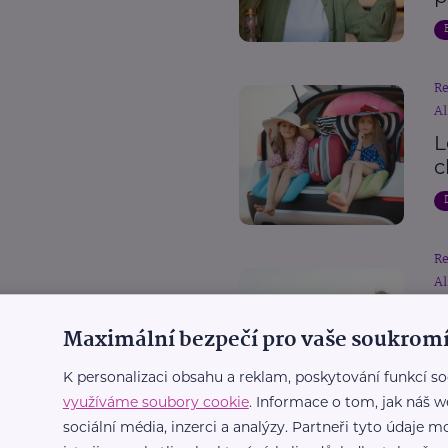
R
Al
L
c
R
Al
D
Maximální bezpečí pro vaše soukromí
p
c
K personalizaci obsahu a reklam, poskytování funkcí so
využíváme soubory cookie
. Informace o tom, jak náš w
sociální média, inzerci a analýzy. Partneři tyto údaje