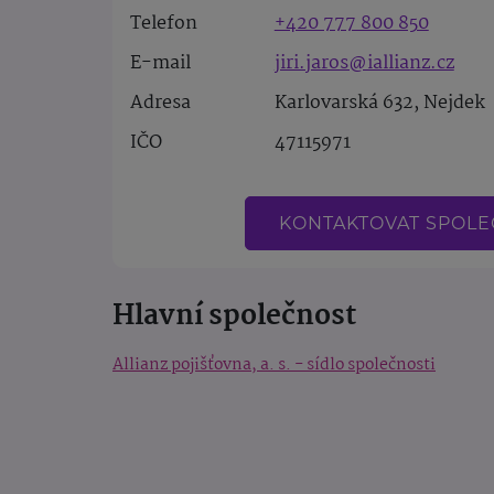
Telefon
+420 777 800 850
E-mail
jiri.jaros@iallianz.cz
Adresa
Karlovarská 632, Nejdek
IČO
47115971
KONTAKTOVAT SPOL
Hlavní společnost
Allianz pojišťovna, a. s. - sídlo společnosti