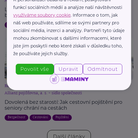
Allianz pojišťovna, a. s. - sídlo společnosti
funkcí sociálních médií a analýze naší návštěvnosti
Letní dovolená a pojištění: Jak chránit svůj majetek
využíváme soubory cookie
. Informace o tom, jak
během cest
náš web používáte, sdílíme se svými partnery pro
Dovolená
Bezpečnost
Cestování
Pojištění
sociální média, inzerci a analýzy. Partneři tyto údaje
mohou zkombinovat s dalšími informacemi, které
jste jim poskytli nebo které získali v důsledku toho,
že používáte jejich služby.
Povolit vše
Upravit
Odmítnout
Reklama
Allianz pojišťovna, a. s. - sídlo společnosti
Dovolená bez starostí: Jak cestovní pojištění pro
seniory chrání na cestách
Bezpečnost
Cestování
Pojištění
Další články