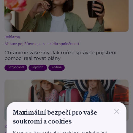
Reklama
Allianz pojišťovna, a. s. - sídlo společnosti
Chráníme vaše sny: Jak může správné pojištění
pomoci realizovat plány
Bezpečnost
Pojištění
Rodina
×
Maximální bezpečí pro vaše
soukromí a cookies
Reklama
K personalizaci obsahu a reklam, poskytování