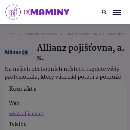
Domů
Pojištění a finance
Allianz pojišťovna, a. s. - sídlo společ
Allianz pojišťovna, a.
s.
Na našich obchodních místech najdete vždy
profesionála, který vám rád poradí a pomůže.
Kontakty
Web
www.allianz.cz
Telefon