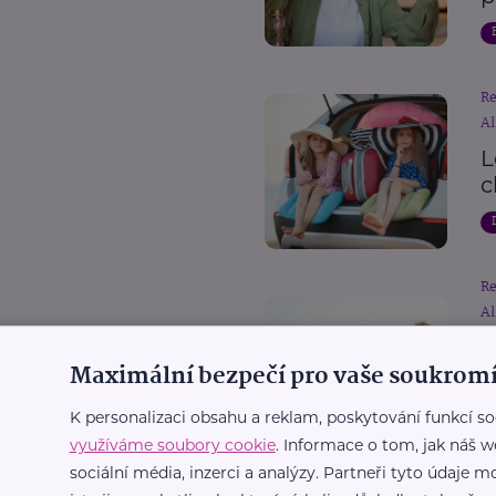
R
Al
L
c
R
Al
D
Maximální bezpečí pro vaše soukromí
p
c
K personalizaci obsahu a reklam, poskytování funkcí so
využíváme soubory cookie
. Informace o tom, jak náš w
sociální média, inzerci a analýzy. Partneři tyto údaje