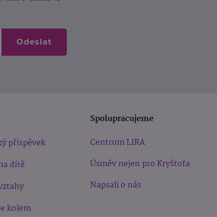
Odeslat
Spolupracujeme
Centrum LIRA
ý příspěvek
Úsměv nejen pro Kryštofa
na dítě
Napsali o nás
vztahy
še kolem