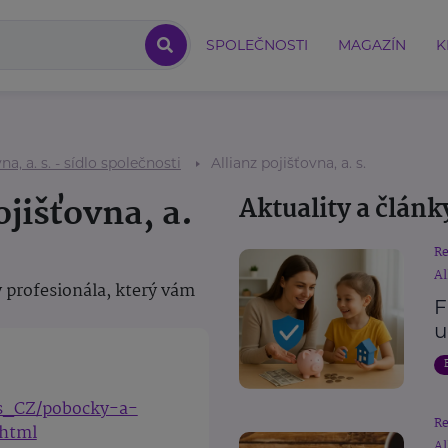
SPOLEČNOSTI
MAGAZÍN
K
na, a. s. - sídlo společnosti
Allianz pojišťovna, a. s.
ojišťovna, a.
Aktuality a článk
R
Al
 profesionála, který vám
F
u
cs_CZ/pobocky-a-
R
.html
Al