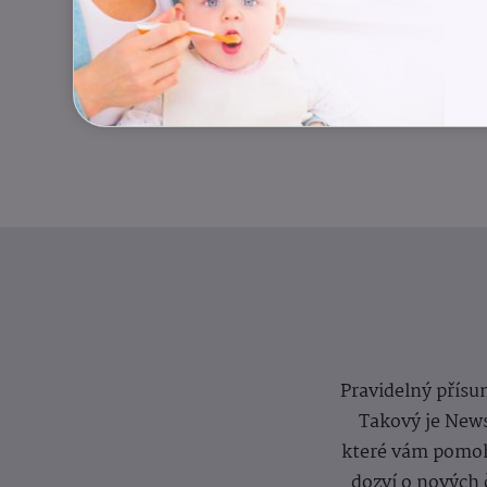
Pravidelný přísun
Takový je News
které vám pomoh
dozví o nových 