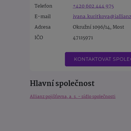
Telefon
+420 602 444 975
E-mail
ivana.kuritkova@iallianz
Adresa
Okružní 1096/14, Most
IČO
47115971
KONTAKTOVAT SPOL
Hlavní společnost
Allianz pojišťovna, a. s. - sídlo společnosti