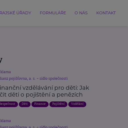
RAJSKÉ ÚŘADY
FORMULÁŘE
O NÁS
KONTAKT
y
eklama
lianz pojišťovna, a. s. - sídlo společnosti
inanční vzdělávání pro děti: Jak
čit děti o pojištění a penězích
Bezpečnost
Děti
Finance
Pojištění
Vzdělání
eklama
lianz pojišťovna, a. s. - sídlo společnosti