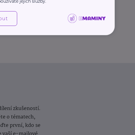
oužíváte jejich služby.
Další články
out
dílení zkušeností.
ěte o tématech,
te první, kdo se
e vaší e-mailové