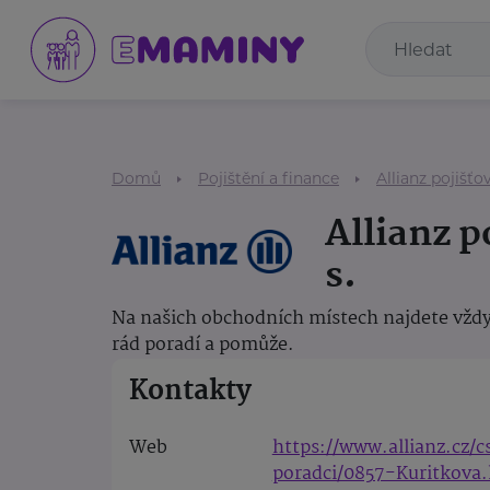
Domů
Pojištění a finance
Allianz pojišťov
Allianz p
s.
Na našich obchodních místech najdete vždy
rád poradí a pomůže.
Kontakty
Web
https://www.allianz.cz/
poradci/0857-Kuritkova