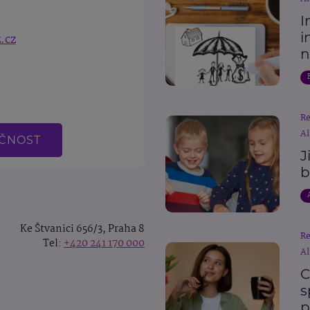
I
i
.cz
n
R
Al
EČNOST
J
b
Ke Štvanici 656/3, Praha 8
R
Tel:
+420 241 170 000
Al
C
s
p