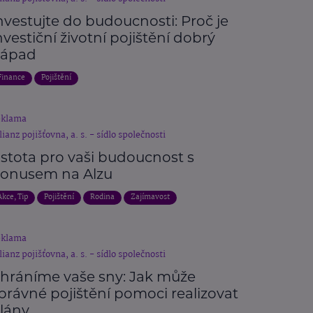
nvestujte do budoucnosti: Proč je
nvestiční životní pojištění dobrý
ápad
Finance
Pojištění
eklama
lianz pojišťovna, a. s. - sídlo společnosti
istota pro vaši budoucnost s
onusem na Alzu
Akce, Tip
Pojištění
Rodina
Zajímavost
eklama
lianz pojišťovna, a. s. - sídlo společnosti
hráníme vaše sny: Jak může
právné pojištění pomoci realizovat
lány