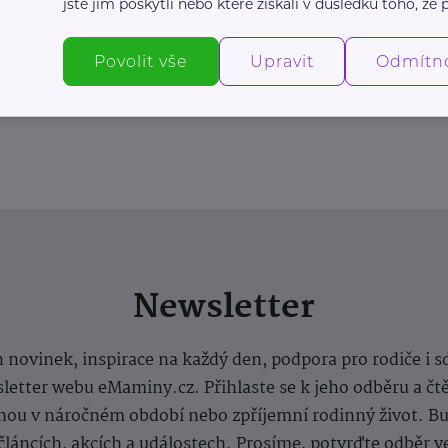
jste jim poskytli nebo které získali v důsledku toho, že p
Povolit vše
Upravit
Odmítn
Newsletter
 novinek, inspirace na každý den, podpora pro rodiče i s
letter webu eMaminy.cz. Přihlaste se k jeho odběru a čt
ou v náročném období nebo zpříjemní rodinný život. Buď
článcích, akcích a událostech. Prosíme, potvrďte odběr v