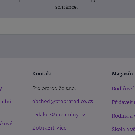
schránce.
Kontakt
Magazín
y
Rodičovsk
Pro prarodiče s.r.o.
obchod@proprarodice.cz
hodní
Přídavek 
redakce@emaminy.cz
Rodina a 
skové
Zobrazit více
Škola a v