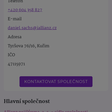
Telefon
+420 604 358 827
E-mail
daniel.sachs@iallianz.cz
Adresa
Tyršova 76/16, Kuřim
IČO
47115971
KONTAKTOVAT SPOLEČNOST
Hlavní společnost