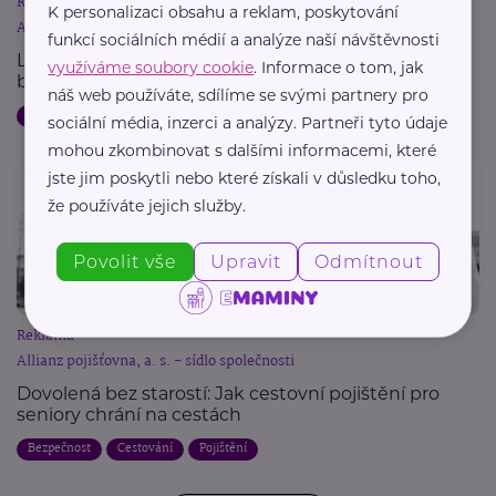
Reklama
K personalizaci obsahu a reklam, poskytování
Allianz pojišťovna, a. s. - sídlo společnosti
funkcí sociálních médií a analýze naší návštěvnosti
Letní dovolená a pojištění: Jak chránit svůj majetek
využíváme soubory cookie
. Informace o tom, jak
během cest
náš web používáte, sdílíme se svými partnery pro
Dovolená
Bezpečnost
Cestování
Pojištění
sociální média, inzerci a analýzy. Partneři tyto údaje
mohou zkombinovat s dalšími informacemi, které
jste jim poskytli nebo které získali v důsledku toho,
že používáte jejich služby.
Povolit vše
Upravit
Odmítnout
Reklama
Allianz pojišťovna, a. s. - sídlo společnosti
Dovolená bez starostí: Jak cestovní pojištění pro
seniory chrání na cestách
Bezpečnost
Cestování
Pojištění