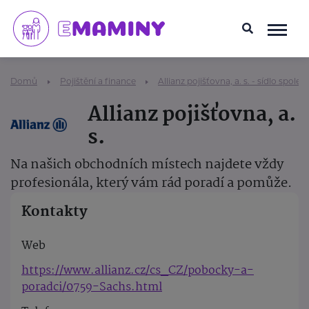
Domů
Pojištění a finance
Allianz pojišťovna, a. s. - sídlo společ
Allianz pojišťovna, a.
s.
Na našich obchodních místech najdete vždy
profesionála, který vám rád poradí a pomůže.
Kontakty
Web
https://www.allianz.cz/cs_CZ/pobocky-a-
poradci/0759-Sachs.html