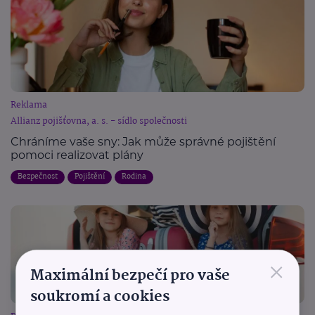
Reklama
Allianz pojišťovna, a. s. - sídlo společnosti
Chráníme vaše sny: Jak může správné pojištění
pomoci realizovat plány
Bezpečnost
Pojištění
Rodina
×
Maximální bezpečí pro vaše
soukromí a cookies