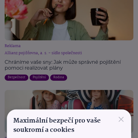
Reklama
Allianz pojišťovna, a. s. - sídlo společnosti
Chráníme vaše sny: Jak může správné pojištění
pomoci realizovat plány
Bezpečnost
Pojištění
Rodina
×
Maximální bezpečí pro vaše
soukromí a cookies