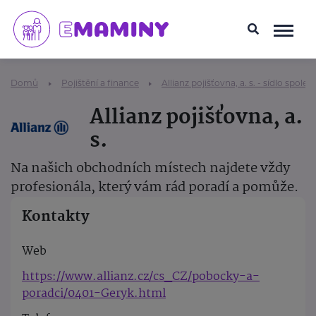
Domů
Pojištění a finance
Allianz pojišťovna, a. s. - sídlo společ
Allianz pojišťovna, a.
s.
Na našich obchodních místech najdete vždy
profesionála, který vám rád poradí a pomůže.
Kontakty
Web
https://www.allianz.cz/cs_CZ/pobocky-a-
poradci/0401-Geryk.html