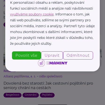
Reklama
K personalizaci obsahu a reklam, poskytování
Allianz pojišťovna, a. s. - sídlo společnosti
funkcí sociálních médií a analýze naší návštěvnosti
Letní dovolená a pojištění: Jak chránit svůj majetek
využíváme soubory cookie
. Informace o tom, jak
během cest
náš web používáte, sdílíme se svými partnery pro
Dovolená
Bezpečnost
Cestování
Pojištění
sociální média, inzerci a analýzy. Partneři tyto údaje
mohou zkombinovat s dalšími informacemi, které
jste jim poskytli nebo které získali v důsledku toho,
že používáte jejich služby.
Povolit vše
Upravit
Odmítnout
Reklama
Allianz pojišťovna, a. s. - sídlo společnosti
Dovolená bez starostí: Jak cestovní pojištění pro
seniory chrání na cestách
Bezpečnost
Cestování
Pojištění