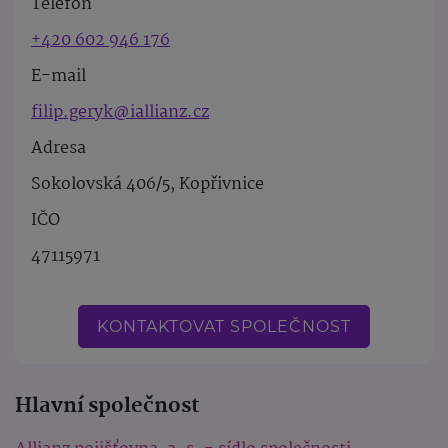
Telefon
+420 602 946 176
E-mail
filip.geryk@iallianz.cz
Adresa
Sokolovská 406/5, Kopřivnice
IČO
47115971
KONTAKTOVAT SPOLEČNOST
Hlavní společnost