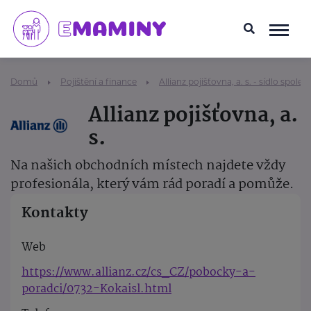
Domů
Pojištění a finance
Allianz pojišťovna, a. s. - sídlo společ
Allianz pojišťovna, a.
s.
Na našich obchodních místech najdete vždy
profesionála, který vám rád poradí a pomůže.
Kontakty
Web
https://www.allianz.cz/cs_CZ/pobocky-a-
poradci/0732-Kokaisl.html