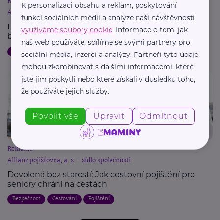
Reklama
K personalizaci obsahu a reklam, poskytování
Allianz pojišťovna, a. s. - sídlo společnosti
funkcí sociálních médií a analýze naší návštěvnosti
Letní dovolená a pojištění: Jak chránit svůj majetek
využíváme soubory cookie
. Informace o tom, jak
během cest
náš web používáte, sdílíme se svými partnery pro
Dovolená
Bezpečnost
Cestování
Pojištění
sociální média, inzerci a analýzy. Partneři tyto údaje
mohou zkombinovat s dalšími informacemi, které
jste jim poskytli nebo které získali v důsledku toho,
že používáte jejich služby.
Povolit vše
Upravit
Odmítnout
Reklama
Allianz pojišťovna, a. s. - sídlo společnosti
Dovolená bez starostí: Jak cestovní pojištění pro
seniory chrání na cestách
Bezpečnost
Cestování
Pojištění