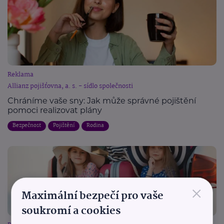
Reklama
Allianz pojišťovna, a. s. - sídlo společnosti
Chráníme vaše sny: Jak může správné pojištění
pomoci realizovat plány
Bezpečnost
Pojištění
Rodina
×
Maximální bezpečí pro vaše
soukromí a cookies