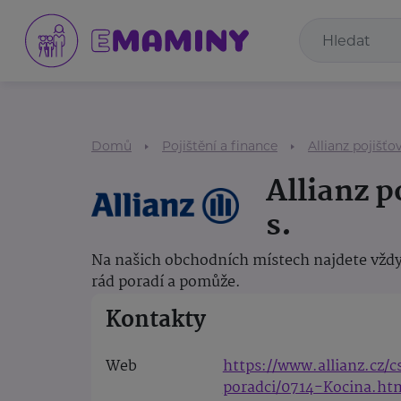
Domů
Pojištění a finance
Allianz pojišťov
Allianz p
s.
Na našich obchodních místech najdete vždy
rád poradí a pomůže.
Kontakty
Web
https://www.allianz.cz/
poradci/0714-Kocina.ht