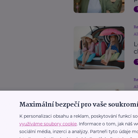
R
Al
L
c
R
Al
D
Maximální bezpečí pro vaše soukromí
p
c
K personalizaci obsahu a reklam, poskytování funkcí so
využíváme soubory cookie
. Informace o tom, jak náš w
sociální média, inzerci a analýzy. Partneři tyto údaje