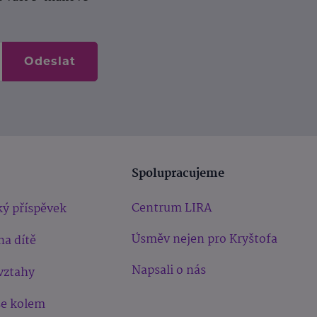
Odeslat
Spolupracujeme
Centrum LIRA
ý příspěvek
Úsměv nejen pro Kryštofa
na dítě
Napsali o nás
vztahy
še kolem