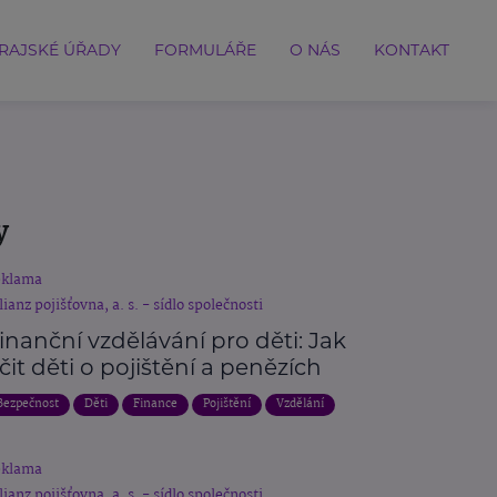
RAJSKÉ ÚŘADY
FORMULÁŘE
O NÁS
KONTAKT
y
eklama
lianz pojišťovna, a. s. - sídlo společnosti
inanční vzdělávání pro děti: Jak
čit děti o pojištění a penězích
Bezpečnost
Děti
Finance
Pojištění
Vzdělání
eklama
lianz pojišťovna, a. s. - sídlo společnosti