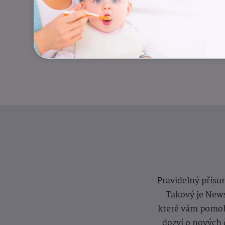
Pravidelný přísun
Takový je News
které vám pomoh
dozví o nových 