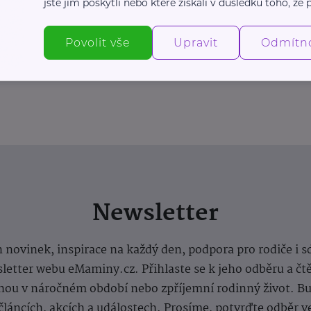
jste jim poskytli nebo které získali v důsledku toho, že p
Povolit vše
Upravit
Odmítn
Newsletter
 novinek, inspirace na každý den, podpora pro rodiče i s
letter webu eMaminy.cz. Přihlaste se k jeho odběru a čt
ou v náročném období nebo zpříjemní rodinný život. Buď
článcích, akcích a událostech. Prosíme, potvrďte odběr v