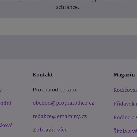
schránce.
Kontakt
Magazín
y
Rodičovsk
Pro prarodiče s.r.o.
obchod@proprarodice.cz
hodní
Přídavek 
redakce@emaminy.cz
Rodina a 
skové
Zobrazit více
Škola a v