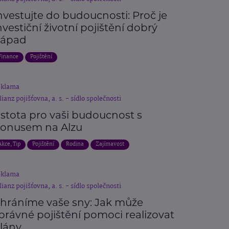
nvestujte do budoucnosti: Proč je
nvestiční životní pojištění dobrý
ápad
Finance
Pojištění
eklama
lianz pojišťovna, a. s. - sídlo společnosti
istota pro vaši budoucnost s
onusem na Alzu
Akce, Tip
Pojištění
Rodina
Zajímavost
eklama
lianz pojišťovna, a. s. - sídlo společnosti
hráníme vaše sny: Jak může
právné pojištění pomoci realizovat
lány