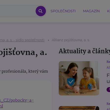
SPOLEČNOSTI
MAGAZÍN
K
na, a. s. - sídlo společnosti
Allianz pojišťovna, a. s.
ojišťovna, a.
Aktuality a článk
R
Al
 profesionála, který vám
F
u
cs_CZ/pobocky-a-
R
ml
Al