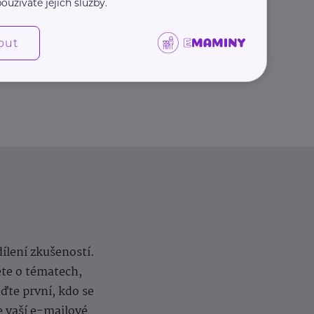
oužíváte jejich služby.
Další články
out
dílení zkušeností.
ěte o tématech,
te první, kdo se
e vaší e-mailové