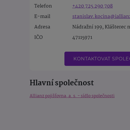
Telefon
+420 725 290 708
E-mail
stanislav.kocina@iallian
Adresa
Nádražní 199, Klášterec 
IČO
47115971
KONTAKTOVAT SPOL
Hlavní společnost
Allianz pojišťovna, a. s. - sídlo společnosti