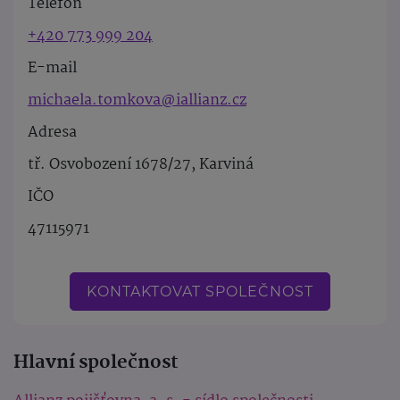
Telefon
+420 773 999 204
E-mail
michaela.tomkova@iallianz.cz
Adresa
tř. Osvobození 1678/27, Karviná
IČO
47115971
KONTAKTOVAT SPOLEČNOST
Hlavní společnost