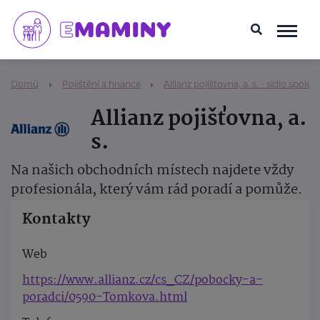
Domů
Pojištění a finance
Allianz pojišťovna, a. s. - sídlo společ
Allianz pojišťovna, a.
s.
Na našich obchodních místech najdete vždy
profesionála, který vám rád poradí a pomůže.
Kontakty
Web
https://www.allianz.cz/cs_CZ/pobocky-a-
poradci/0590-Tomkova.html