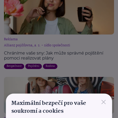
Reklama
Allianz pojišťovna, a. s. - sídlo společnosti
Chráníme vaše sny: Jak může správné pojištění
pomoci realizovat plány
Bezpečnost
Pojištění
Rodina
×
Maximální bezpečí pro vaše
soukromí a cookies