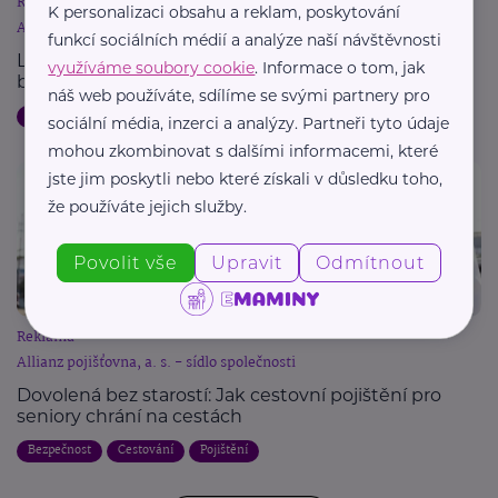
Reklama
K personalizaci obsahu a reklam, poskytování
Allianz pojišťovna, a. s. - sídlo společnosti
funkcí sociálních médií a analýze naší návštěvnosti
Letní dovolená a pojištění: Jak chránit svůj majetek
využíváme soubory cookie
. Informace o tom, jak
během cest
náš web používáte, sdílíme se svými partnery pro
Dovolená
Bezpečnost
Cestování
Pojištění
sociální média, inzerci a analýzy. Partneři tyto údaje
mohou zkombinovat s dalšími informacemi, které
jste jim poskytli nebo které získali v důsledku toho,
že používáte jejich služby.
Povolit vše
Upravit
Odmítnout
Reklama
Allianz pojišťovna, a. s. - sídlo společnosti
Dovolená bez starostí: Jak cestovní pojištění pro
seniory chrání na cestách
Bezpečnost
Cestování
Pojištění