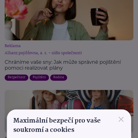
Reklama
Allianz pojišťovna, a. s. - sídlo společnosti
Chráníme vaše sny: Jak může správné pojištění
pomoci realizovat plány
Bezpečnost
Pojištění
Rodina
×
Maximální bezpečí pro vaše
soukromí a cookies