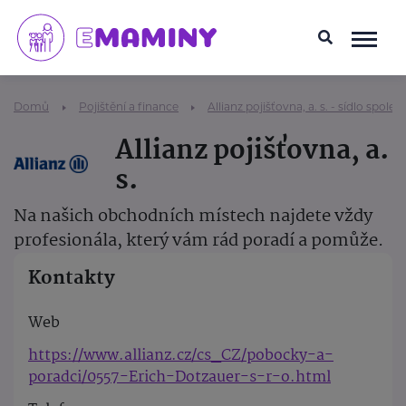
Domů
Pojištění a finance
Allianz pojišťovna, a. s. - sídlo společ
Allianz pojišťovna, a.
s.
Na našich obchodních místech najdete vždy
profesionála, který vám rád poradí a pomůže.
Kontakty
Web
https://www.allianz.cz/cs_CZ/pobocky-a-
poradci/0557-Erich-Dotzauer-s-r-o.html