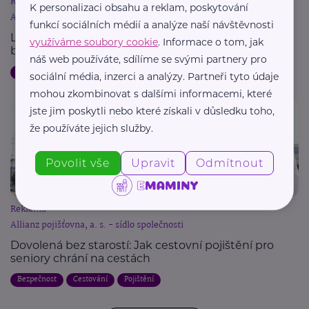
Reklama
K personalizaci obsahu a reklam, poskytování
Allianz pojišťovna, a. s. - sídlo společnosti
funkcí sociálních médií a analýze naší návštěvnosti
Letní dovolená a pojištění: Jak chránit svůj majetek
využíváme soubory cookie
. Informace o tom, jak
během cest
náš web používáte, sdílíme se svými partnery pro
Dovolená
Bezpečnost
Cestování
Pojištění
sociální média, inzerci a analýzy. Partneři tyto údaje
mohou zkombinovat s dalšími informacemi, které
jste jim poskytli nebo které získali v důsledku toho,
že používáte jejich služby.
Povolit vše
Upravit
Odmítnout
Reklama
Allianz pojišťovna, a. s. - sídlo společnosti
Dovolená bez starostí: Jak cestovní pojištění pro
seniory chrání na cestách
Bezpečnost
Cestování
Pojištění